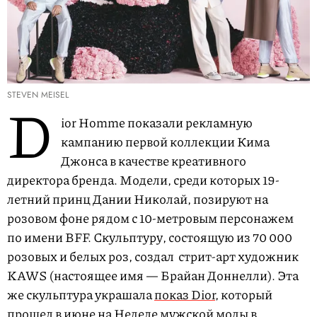
STEVEN MEISEL
D
ior Homme показали рекламную
кампанию первой коллекции Кима
Джонса в качестве креативного
директора бренда. Модели, среди которых 19-
летний принц Дании Николай, позируют на
розовом фоне рядом с 10-метровым персонажем
по имени BFF. Скульптуру, состоящую из 70 000
розовых и белых роз, создал стрит-арт художник
KAWS (настоящее имя — Брайан Доннелли). Эта
же скульптура украшала
показ Dior,
который
прошел в июне на Неделе мужской моды в