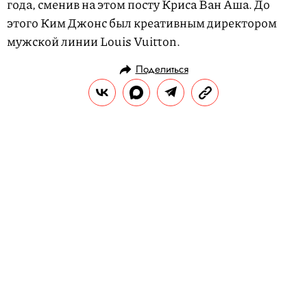
года, сменив на этом посту Криса Ван Аша. До
этого Ким Джонс был креативным директором
мужской линии Louis Vuitton.
Поделиться
НОВОСТИ
МОДА
29.10.2018, 16:30
У спортивной марки The North Face
вышла женская коллекция,
которая понравится и мужчинам
Это уже вторая коллекция, выпущенная
совместно с японским брендом HYKE, и в
отличие от первой, она получилась
гендерно-нейтральной (мы не о юбках,