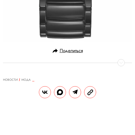
Поделиться
НОВОСТИ
МОДА
30.10.2020, 14:05
Patagonia выпустили ботинки из
кожи бизона и с заменяемой
подошвой из переработанной
резины