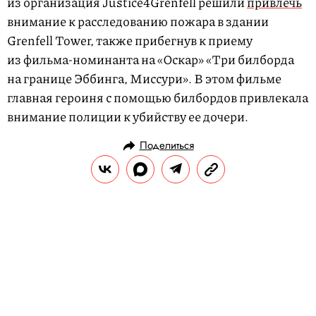
из организация Justice4Grenfell решили
привлечь
внимание к расследованию пожара в здании
Grenfell Tower, также прибегнув к приему
из фильма-номинанта на «Оскар» «Три билборда
на границе Эббинга, Миссури». В этом фильме
главная героиня с помощью билбордов привлекала
внимание полиции к убийству ее дочери.
Поделиться
НОВОСТИ
НОВОСТИ КИНО
01.03.2018, 10:43
«Однажды в Голливуде».
Главные роли в новом фильме
Тарантино исполнят Брэд Питт и
Ди Каприо