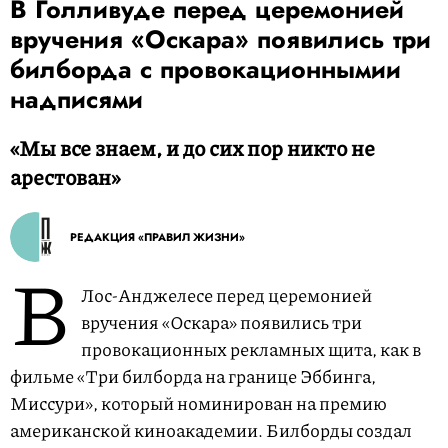
В Голливуде перед церемонией
вручения «Оскара» появились три
билборда с провокационнымии
надписями
«Мы все знаем, и до сих пор никто не
арестован»
РЕДАКЦИЯ «ПРАВИЛ ЖИЗНИ»
В
Лос-Анджелесе перед церемонией
вручения «Оскара» появились три
провокационных рекламных щита, как в
фильме «Три билборда на границе Эббинга,
Миссури», который номинирован на премию
американской киноакадемии. Билборды создал