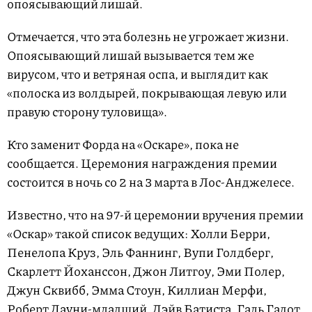
опоясывающий лишай.
Отмечается, что эта болезнь не угрожает жизни.
Опоясывающий лишай вызывается тем же
вирусом, что и ветряная оспа, и выглядит как
«полоска из волдырей, покрывающая левую или
правую сторону туловища».
Кто заменит Форда на «Оскаре», пока не
сообщается. Церемония награждения премии
состоится в ночь со 2 на 3 марта в Лос-Анджелесе.
Известно, что на 97-й церемонии вручения премии
«Оскар» такой список ведущих: Холли Берри,
Пенелопа Круз, Эль Фаннинг, Вупи Голдберг,
Скарлетт Йоханссон, Джон Литгоу, Эми Полер,
Джун Сквибб, Эмма Стоун, Киллиан Мерфи,
Роберт Дауни-младший, Дэйв Батиста, Галь Гадот,