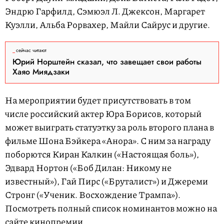
Эндрю Гарфилд, Сэмюэл Л. Джексон, Маргарет
Куэлли, Альба Рорвахер, Майли Сайрус и другие.
сейчас читают
Юрий Норштейн сказал, что завещает свои работы
Хаяо Миядзаки
На мероприятии будет присутствовать в том
числе российский актер Юра Борисов, который
может выиграть статуэтку за роль второго плана в
фильме Шона Бэйкера «Анора». С ним за награду
поборются Киран Калкин («Настоящая боль»),
Эдвард Нортон («Боб Дилан: Никому не
известный»), Гай Пирс («Бруталист») и Джереми
Стронг («Ученик. Восхождение Трампа»).
Посмотреть полный список номинантов можно на
сайте
кинопремии.