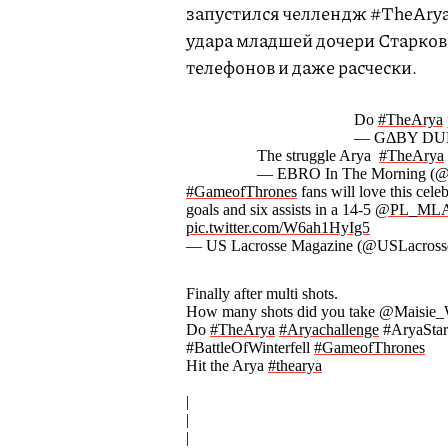
запустился челлендж #TheArya
удара младшей дочери Старков
телефонов и даже расчески.
Do
#TheArya
— GΔΒΥ DURΔ
The struggle Arya ‍‍
#TheArya
— EBRO In The Morning (
#GameofThrones
fans will love this cele
goals and six assists in a 14-5
@PL_ML
pic.twitter.com/W6ah1HyIg5
— US Lacrosse Magazine (@USLacrosse
Finally after multi shots.
How many shots did you take @Maisie_W
Do
#TheArya
#Aryachallenge
#AryaSta
#BattleOfWinterfell
#GameofThrones
Hit the Arya
#thearya
|
|
|