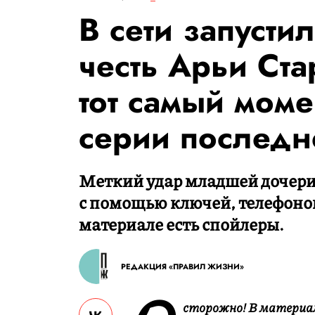
В сети запусти
честь Арьи Ста
тот самый моме
серии последн
Меткий удар младшей дочер
с помощью ключей, телефонов
материале есть спойлеры.
РЕДАКЦИЯ «ПРАВИЛ ЖИЗНИ»
сторожно! В материал