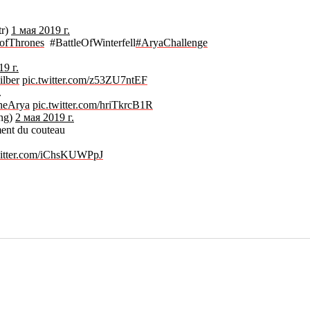
tr)
1 мая 2019 г.
ofThrones
#BattleOfWinterfell
#AryaChallenge
9 г.
lber
pic.twitter.com/z53ZU7ntEF
.
heArya
pic.twitter.com/hriTkrcB1R
ang)
2 мая 2019 г.
ment du couteau
witter.com/iChsKUWPpJ