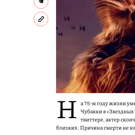
Н
а 75-м году жизни у
Чубакки в «Звездных
твиттере, актер скон
близких. Причина смерти не н