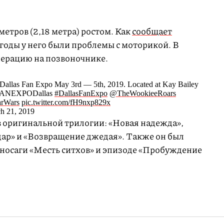
етров (2,18 метра) ростом. Как
сообщает
 годы у него были проблемы с моторикой. В
перацию на позвоночнике.
Dallas Fan Expo May 3rd — 5th, 2019. Located at Kay Bailey
.@FANEXPODallas
#DallasFanExpo
@TheWookieeRoars
arWars
pic.twitter.com/fH9nxp829x
h 21, 2019
 оригинальной трилогии: «Новая надежда»,
ар» и «Возвращение джедая». Также он был
иносаги «Месть ситхов» и эпизоде «Пробуждение