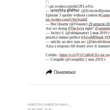
/ \
/ \ pic.twitter.com/InCfFLwFrx
— फ्रस्ट्रेटेड इंजिनियर ‍ (@EclecticRhyms
Episode 3 spoiler without content
#Game
pic.twitter.com/G9zi3saidZ
— Bra Quame (@Osuane)
29 апреля 201
Are we doing
#TheArya
right?
@sammisi
— Jaclyn S. (@shinjanator) 3 мая 2019 г
practice makes perfect
#AryaMfStark
#T
— strictly an alex stan acc (@davidviho
Arya a toujours été douée avec le manie
Crédits :
https://t.co/VUCuRylCEa
pic.t
— Creapills (@creapills) 1 мая 2019 г.
Поделиться
НОВОСТИ
НОВОСТИ КИНО
03.05.2019, 10:14