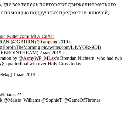
, где все теперь повторяют движения меткого
 с помощью подручных предметов: ключей,
pic.twitter.com/IMLvlCnXIr
Ν (@GBDRN) 29 апреля 2019 г.
#EbroInTheMorning
pic.twitter.com/L4yYQRk9DB
@EBROINTHEAM) 2 мая 2019 г.
bration by
@ArmyWP_MLax
’s Brendan Nichtern, who had two
AX
quarterfinal win over Holy Cross today.
Mag) 1 мая 2019 г.
illiams ??
rk @Maisie_Williams @SophieT @GameOfThrones