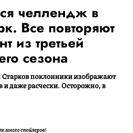
лся челлендж в
рк. Все повторяют
нт из третьей
его сезона
и Старков поклонники изображают
 и даже расчески. Осторожно, в
е много спойлеров!