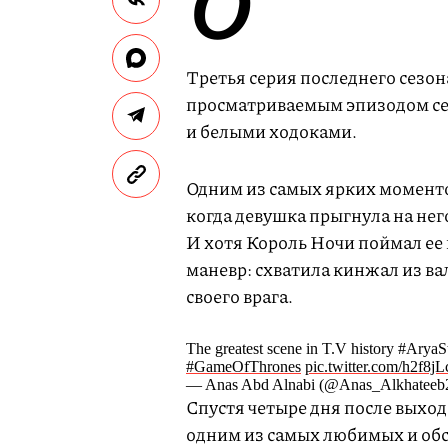
О
Третья серия последнего сезон
просматриваемым эпизодом се
и белыми ходоками.
Одним из самых ярких моменто
когда девушка прыгнула на него
И хотя Король Ночи поймал ее 
маневр: схватила кинжал из ва
своего врага.
The greatest scene in T.V history #Arya
#GameOfThrones
pic.twitter.com/h2f8j
— Anas Abd Alnabi (@Anas_Alkhateeb2)
Спустя четыре дня после выход
одним из самых любимых и обс