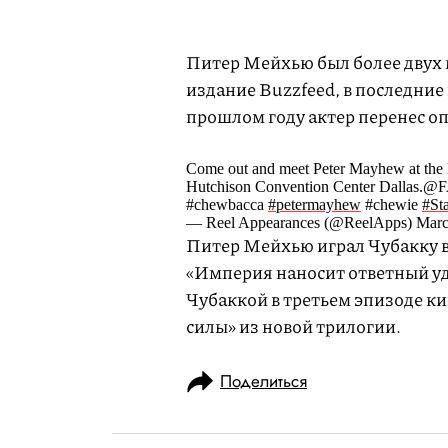
Питер Мейхью был более двух м
издание Buzzfeed, в последние
прошлом году актер перенес о
Come out and meet Peter Mayhew at the 
Hutchison Convention Center Dallas
#chewbacca
#petermayhew
#chewie
#St
— Reel Appearances (@ReelApps) Marc
Питер Мейхью играл Чубакку в
«Империя наносит ответный уд
Чубаккой в третьем эпизоде к
силы» из новой трилогии.
Поделиться