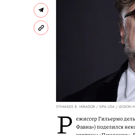
STHANLEE B. MIRADOR / SIPA USA / LEGION 
Р
ежиссер Гильермо дель
Фавна») поделился не
картины «Пиноккио». В