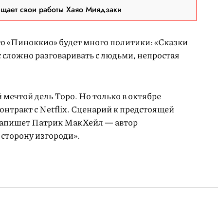
ещает свои работы Хаяо Миядзаки
го «Пиноккио» будет много политики: «Сказки
с сложно разговаривать с людьми, непростая
мечтой дель Торо. Но только в октябре
онтракт с Netflix. Сценарий к предстоящей
 напишет Патрик МакХейл — автор
 сторону изгороди».