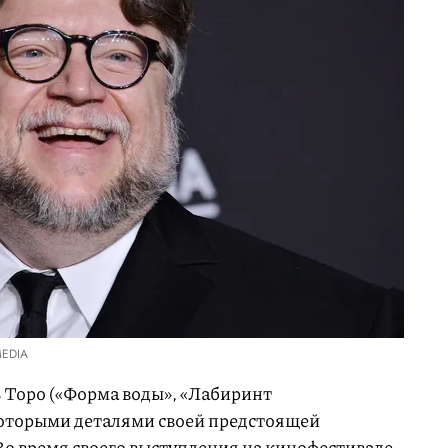
MEDIA
 Торо («Форма воды», «Лабиринт
которыми деталями своей предстоящей
о время своего выступления на кинофестивале