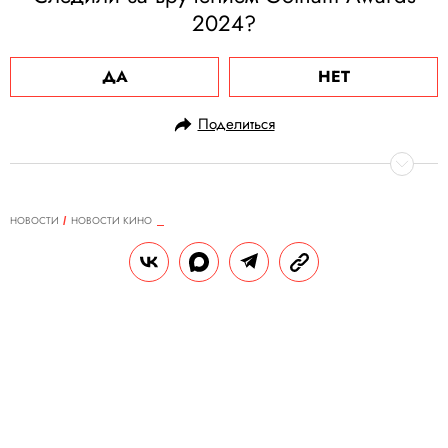
2024?
ДА
НЕТ
Поделиться
НОВОСТИ
НОВОСТИ КИНО
02.12.2024, 18:35
Звезда «Гарри Поттера» Руперт
Гринт должен выплатить
налоговой £1,8 млн. Выяснилось,
что актер воспользовался
финансовой лазейкой
Так он пытался снизить налоговые