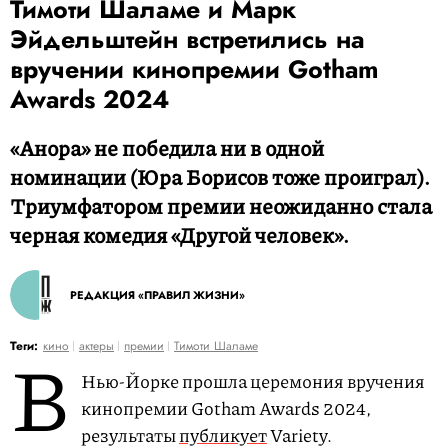
Тимоти Шаламе и Марк
Эйдельштейн встретились на
вручении кинопремии Gotham
Awards 2024
«Анора» не победила ни в одной
номинации (Юра Борисов тоже проиграл).
Триумфатором премии неожиданно стала
черная комедия «Другой человек».
РЕДАКЦИЯ «ПРАВИЛ ЖИЗНИ»
В
Теги:
кино
актеры
премии
Тимоти Шаламе
Нью-Йорке прошла церемония вручения
кинопремии Gotham Awards 2024,
результаты
публикует
Variety.