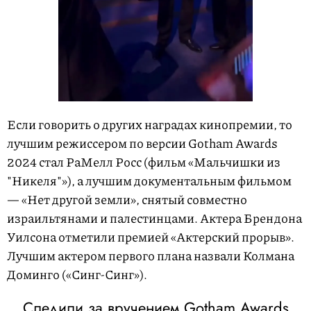
Если говорить о других наградах кинопремии, то
лучшим режиссером по версии Gotham Awards
2024 стал РаМелл Росс (фильм «Мальчишки из
"Никеля"»), а лучшим документальным фильмом
— «Нет другой земли», снятый совместно
израильтянами и палестинцами. Актера Брендона
Уилсона отметили премией «Актерский прорыв».
Лучшим актером первого плана назвали Колмана
Доминго («Синг-Синг»).
Следили за вручением Gotham Awards