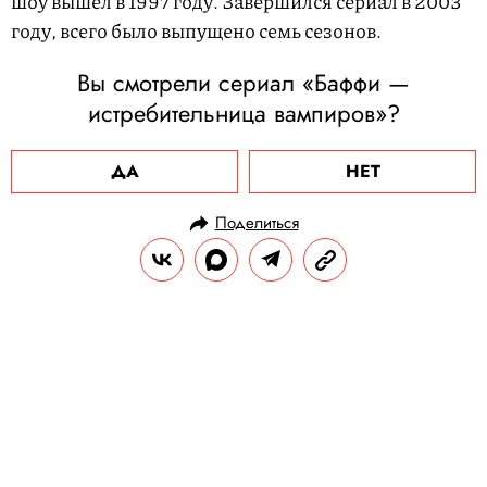
шоу вышел в 1997 году. Завершился сериал в 2003
году, всего было выпущено семь сезонов.
Вы смотрели сериал «Баффи —
истребительница вампиров»?
ДА
НЕТ
Поделиться
НОВОСТИ
НОВОСТИ КИНО
03.02.2025, 13:58
Гай Пирс признался, что
ненавидит свою роль в фильме
Кристофера Нолана «Помни»