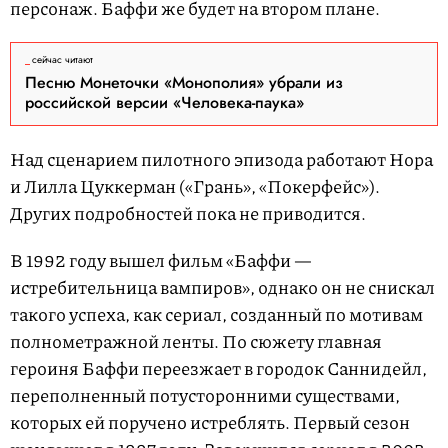
персонаж. Баффи же будет на втором плане.
сейчас читают
Песню Монеточки «Монополия» убрали из
российской версии «Человека-паука»
Над сценарием пилотного эпизода работают Нора
и Лилла Цуккерман («Грань», «Покерфейс»).
Других подробностей пока не приводится.
В 1992 году вышел фильм «Баффи —
истребительница вампиров», однако он не снискал
такого успеха, как сериал, созданный по мотивам
полнометражной ленты. По сюжету главная
героиня Баффи переезжает в городок Саннидейл,
переполненный потусторонними существами,
которых ей поручено истреблять. Первый сезон