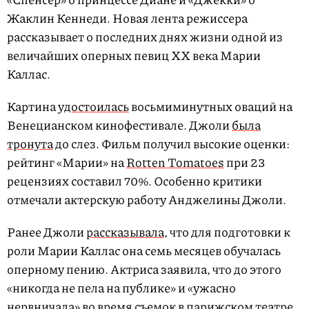
Жаклин Кеннеди. Новая лента режиссера
рассказывает о последних днях жизни одной из
величайших оперных певиц XX века Марии
Каллас.
Картина
удостоилась
восьмиминутных оваций на
Венецианском кинофестивале. Джоли
была
тронута
до слез. Фильм получил высокие оценки:
рейтинг «Марии» на
Rotten Tomatoes
при 23
рецензиях составил 70%. Особенно критики
отмечали актерскую работу Анджелины Джоли.
Ранее Джоли
рассказывала
, что для подготовки к
роли Марии Каллас она семь месяцев обучалась
оперному пению. Актриса заявила, что до этого
«никогда не пела на публике» и «ужасно
нервничала» во время съемок в парижском театре