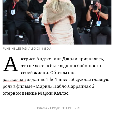
RUNE HELLESTAD / LEGION MEDIA
А
ктриса Анджелина Джоли призналась,
что не хотела бы создания байопика о
своей жизни. Об этом она
рассказала
изданию The Times, обсуждая главную
роль в фильме «Мария» Пабло Ларраина об
оперной певице Марии Каллас.
РЕКЛАМА – ПРОДОЛЖЕНИЕ НИЖЕ