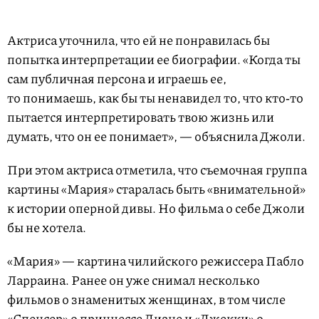
Актриса уточнила, что ей не понравилась бы
попытка интерпретации ее биографии. «Когда ты
сам публичная персона и играешь ее,
то понимаешь, как бы ты ненавидел то, что кто‑то
пытается интерпретировать твою жизнь или
думать, что он ее понимает», — объяснила Джоли.
При этом актриса отметила, что съемочная группа
картины «Мария» старалась быть «внимательной»
к истории оперной дивы. Но фильма о себе Джоли
бы не хотела.
«Мария» — картина чилийского режиссера Пабло
Ларраина. Ранее он уже снимал несколько
фильмов о знаменитых женщинах, в том числе
«Спенсер» о принцессе Диане и «Джекки» о