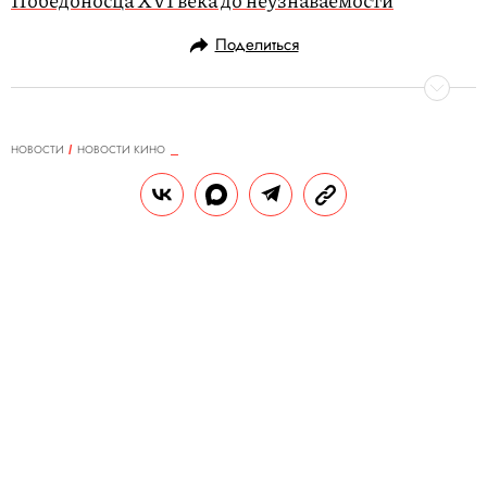
Поделиться
НОВОСТИ
НОВОСТИ КИНО
04.02.2020, 14:44
«С самого детства я чувствовала,
что мне предназначено величие.
Но я вышла за идиота»: смотрите
дублированный тизер сериала
про Екатерину II с Эль Фаннинг
Комедийный сериал компании Hulu
выйдет 16 мая.
РЕДАКЦИЯ «ПРАВИЛ ЖИЗНИ»