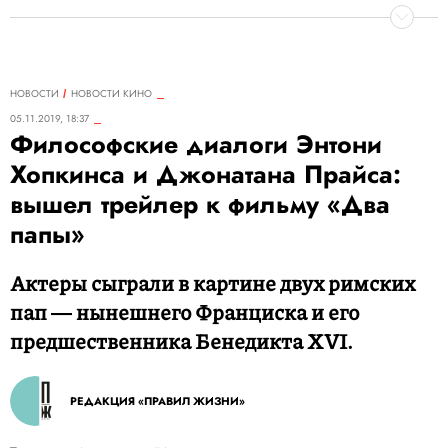
НОВОСТИ
НОВОСТИ КИНО
05.11.2019, 18:37
Философские диалоги Энтони
Хопкинса и Джонатана Прайса:
вышел трейлер к фильму «Два
папы»
Актеры сыграли в картине двух римских
пап ― нынешнего Франциска и его
предшественника Бенедикта XVI.
РЕДАКЦИЯ «ПРАВИЛ ЖИЗНИ»