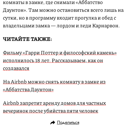
комнаты в замке, где снимали «Аббатство
Даунтон». Там можно остановиться всего лишь на
сутки, но в программу входит прогулка и обед с
владельцами замка — лордом и леди Карнарвон.
ЧИТАЙТЕ ТАКЖЕ:
Фильму «Гарри Поттер и философский камень»
исполнилось 18 лет. Рассказываем, как он
создавался
На A‌i‌r‌b‌n‌b можно снять комнату в замке из
«Аббатства Даунтон»
Airbnb запретит аренду домов для частных
вечеринок после убийства пяти человек
Поделиться