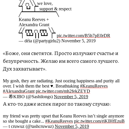
╱╱╭╮╲╲ we love,
▔▏┗┛▕▔ support & respect
╱▔▔▔▔▔▔▔▔▔▔╲
Keanu Reeves +
Alexandra Grant
╱╱┏┳┓╭╮┏┳┓ ╲╲
▔▏┗┻┛┃┃┗┻┛▕▔
pic.twitter.com/B5h7pE0rDR
— déia (@partygirlu2) November 5, 2019
«Боже, они светятся. Просто излучают счастье и
безупречность. Желаю им всего самого лучшего.
Дух захватывает».
My gosh, they are radiating. Just oozing happiness and purity all
over. I wish them the best ♥. Breathtaking
#KeanuReeves
#AlexandraGrant
pic.twitter.com/mh2fekZEYD
— 希KIBO (@Sashilongs)
November 5, 2019
А кто-то даже испек пирог по такому случаю:
my friend was pretty upset that Keanu Reeves isn’t single anymore
so she bought a cake...
#KeanuReeves
pic.twitter.com/riKIHfEzuB
— t cruwuz (@tashcruwuz)
November 5, 2019