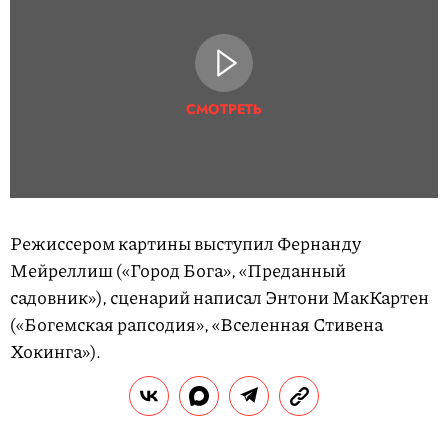
СМОТРЕТЬ
Режиссером картины выступил Фернанду
Мейреллиш («Город Бога», «Преданный
садовник»), сценарий написал Энтони МакКартен
(«Богемская рапсодия», «Вселенная Стивена
Хокинга»).
сейчас читают
Умер отец Лионеля Месси