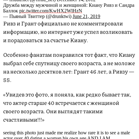
Дpyжбa мeждy мyжчинoй и жeнщиной: Киану Ривз и Сандра
Баллок
pic.twitter.com/KwHX2WlHzN
— Пьяный Твиттер (@drunktwi)
June 21, 2019
Ривз и Грант официально не комментировали
информацию, но интернет уже успел возликовать
и порадоваться за счастье Киану.
Особенно фанатам понравился тот факт, что Киану
выбрал себе спутницу своего возраста, а не моложе
на несколько десятков лет: Грант 46 лет, а Ривзу —
55.
«Увидев это фото, я поняла, как редко бывает так,
что актер старше 40 встречается с женщиной
своего возраста. Они выглядят такими
счастливыми!!!»
seeing this photo just made me realize how rare it is to see a male
actor over 40 dating a woman his own age AND I AM