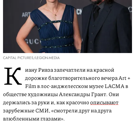
CAPITAL PICTURES/LEGION-MEDIA
К
иану Ривза запечатлели на красной
дорожке благотворительного вечера Art +
Film в лос-анджелесском музее LACMA в
обществе художницы Александры Грант. Они
держались за руки и, как красочно
описывают
зарубежные СМИ, «смотрели друг на друга
влюбленными глазами».