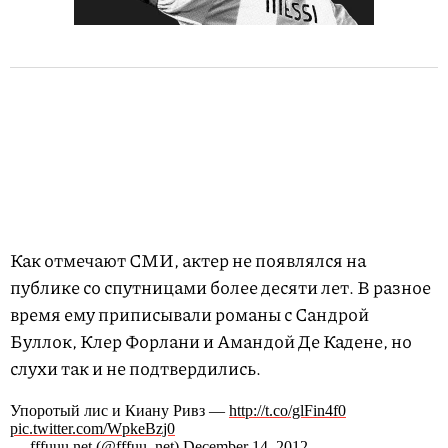
Как отмечают СМИ, актер не появлялся на
публике со спутницами более десяти лет. В разное
время ему приписывали романы с Сандрой
Буллок, Клер Форлани и Амандой Де Кадене, но
слухи так и не подтвердились.
Упоротый лис и Киану Ривз —
http://t.co/glFin4f0
pic.twitter.com/WpkeBzj0
— fffuuu.net (@fffuu_net) December 14, 2012