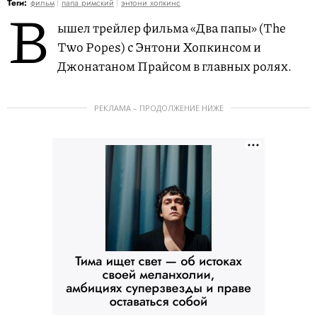
В
Теги:
фильм
папа римский
энтони хопкинс
ышел трейлер фильма «Два папы» (The
Two Popes) с Энтони Хопкинсом и
Джонатаном Прайсом в главных ролях.
РЕКЛАМА – ПРОДОЛЖЕНИЕ НИЖЕ