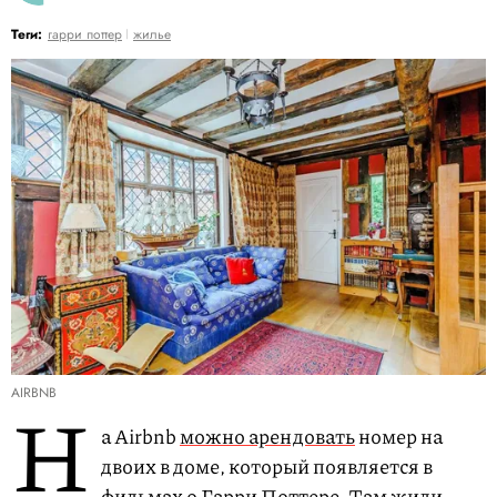
Теги:
гарри поттер
жилье
AIRBNB
Н
а Airbnb
можно арендовать
номер на
двоих в доме, который появляется в
фильмах о Гарри Поттере. Там жили