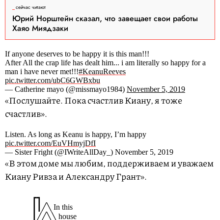
сейчас читают
Юрий Норштейн сказал, что завещает свои работы
Хаяо Миядзаки
If anyone deserves to be happy it is this man!!!
After All the crap life has dealt him... i am literally so happy for a
man i have never met!!!
#KeanuReeves
pic.twitter.com/ubC6GWBxbu
— Catherine mayo (@missmayo1984)
November 5, 2019
«Послушайте. Пока счастлив Киану, я тоже
счастлив».
Listen. As long as Keanu is happy, I’m happy
pic.twitter.com/EuVHmyjDfI
— Sister Fright (@IWriteAllDay_) November 5, 2019
«В этом доме мы любим, поддерживаем и уважаем
Киану Ривза и Александру Грант».
┏┓
┃┃╱╲ In this
┃╱╱╲╲ house