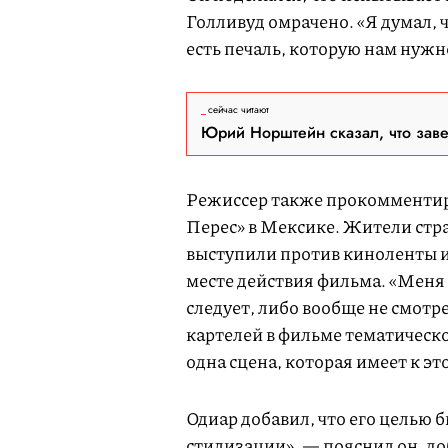
Голливуд омрачено. «Я думал, 
есть печаль, которую нам нужн
сейчас читают
Юрий Норштейн сказал, что зав
Режиссер также прокомментиро
Перес» в Мексике. Жители стра
выступили против киноленты и
месте действия фильма. «Меня 
следует, либо вообще не смот
картелей в фильме тематическое
одна сцена, которая имеет к 
Одиар добавил, что его целью б
стилизации», — пояснил он, доб