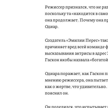
Режиссер признался, что не раз
поскольку та «находится в сам
она продолжает. Почему она п
Одиар.
Создатель «Эмилии Перес» такж
причиняет вред всей команде ф
высказывания актрисы в адрес
Гаскон якобы назвала «богатой
Одиара поражает, как Гаскон п
мнению режиссера, она пытаетс
как о жертве, что удивительно. 
пояснил он.
Он поделился, что испытывает г