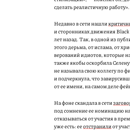
сделать реалистичную работу»
Недавно в сети нашли
критичн
и сторонниках движения Black 
лет назад. Так, в одной из пу
этого дерьма, от ислама, от хр
верований идиотов, которые на
также якобы оскорбила Селену
не называла свою коллегу по ф
и подчеркнула, что завирусивш
от ее имени, на самом деле фей
На фоне скандала в сети
загов
под сомнение ее номинацию на 
отказываться от участия в пр
уже есть: ее
отстранили
от уча