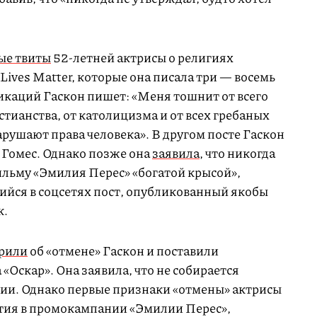
.
ые твиты
52-летней актрисы о религиях
Lives Matter, которые она писала три — восемь
бликаций Гаскон пишет: «Меня тошнит от всего
истианства, от католицизма и от всех гребаных
рушают права человека». В другом посте Гаскон
 Гомес. Однако позже она
заявила
, что никогда
ильму «Эмилия Перес» «богатой крысой»,
ийся в соцсетях пост, опубликованный якобы
к.
орили
об «отмене» Гаскон и поставили
«Оскар». Она заявила, что не собирается
емии. Однако первые признаки «отмены» актрисы
стия в промокампании «Эмилии Перес»,