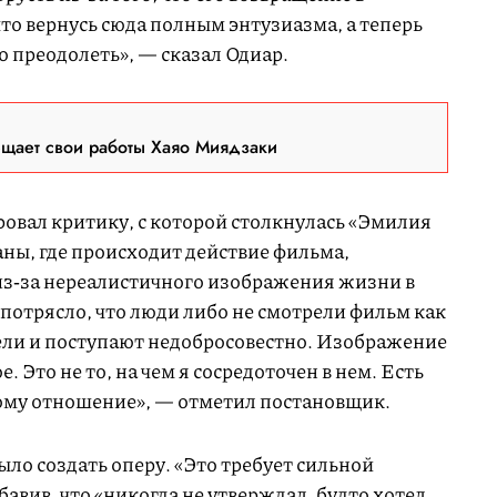
что вернусь сюда полным энтузиазма, а теперь
о преодолеть», — сказал Одиар.
ещает свои работы Хаяо Миядзаки
вал критику, с которой столкнулась «Эмилия
ны, где происходит действие фильма,
з‑за нереалистичного изображения жизни в
потрясло, что люди либо не смотрели фильм как
рели и поступают недобросовестно. Изображение
. Это не то, на чем я сосредоточен в нем. Есть
этому отношение», — отметил постановщик.
ыло создать оперу. «Это требует сильной
авив, что «никогда не утверждал, будто хотел