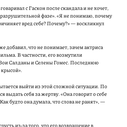
говаривал с Гаскон после скандала и не хочет,
оразрушительной фазе». «Я не понимаю, почему
ричиняет вред себе? Почему?» — воскликнул
е добавил, что не понимает, зачем актриса
ильма. В частности, его возмутили
 Зои Салданы и Селены Гомес. Последнюю
 крысой».
ытается выйти из этой сложной ситуации. По
я выдать себя за жертву. «Она говорит о себе
Как будто она думала, что слова не ранят», —
русть из‑за того, что его возвращение в