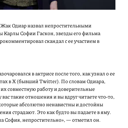
 Жак Одиар назвал непростительными
ы Карлы Софии Гаскон, звезды его фильма
рокомментировал скандал с ее участием в
очаровался в актрисе после того, как узнал о ее
тах в X (бывший Twitter). По словам Одиара,
 их совместную работу и доверительные
 вас такие отношения и вы вдруг читаете что‑то,
, которые абсолютно ненавистны и достойны
ния страдают. Это как будто вы падаете в яму.
рла София, непростительно», — отметил он.