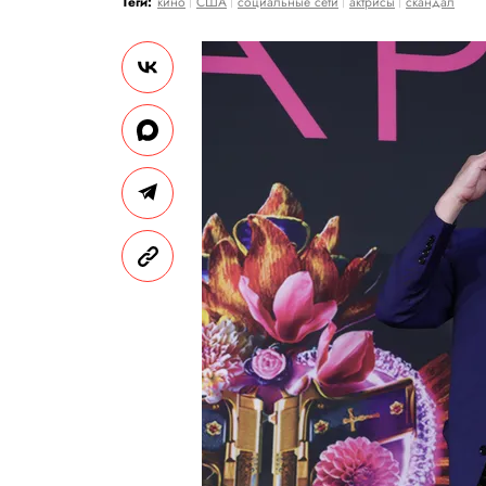
Теги:
кино
США
социальные сети
актрисы
скандал