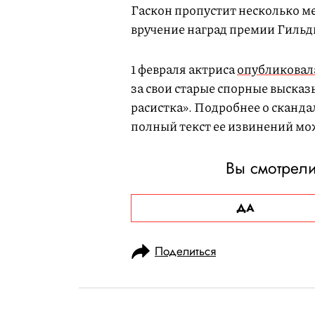
Гаскон пропустит несколько м
вручение наград премии Гиль
1 февраля актриса
опубликовал
за свои старые спорные высказ
расистка». Подробнее о сканда
полный текст ее извинений м
Вы смотрел
ДА
Поделиться