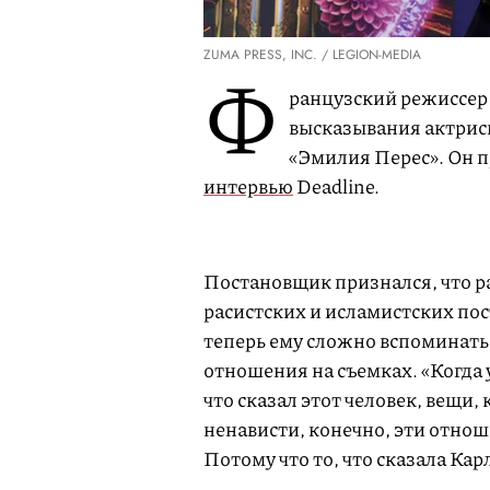
ZUMA PRESS, INC. / LEGION-MEDIA
Ф
ранцузский режиссер
высказывания актрис
«Эмилия Перес». Он п
интервью
Deadline.
Постановщик признался, что раз
расистских и исламистских пос
теперь ему сложно вспоминать
отношения на съемках. «Когда у
что сказал этот человек, вещи
ненависти, конечно, эти отноше
Потому что то, что сказала Ка