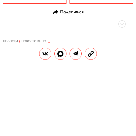
Поделиться
НОВОСТИ
НОВОСТИ КИНО
06.08.2020, 12:08
ОБНОВЛЕНО
15.02.2026, 06:58
Роберт Дауни-младший
спродюсирует детективный сериал
для Apple
Актер не только выступит одним из
продюсеров, но и может сыграть в сериале
второстепенную роль.
РЕДАКЦИЯ «ПРАВИЛ ЖИЗНИ»