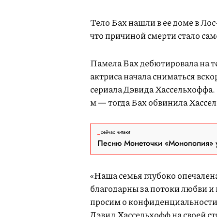
Тело Бах нашли в ее доме в Л
что причиной смерти стало сам
Памела Бах дебютировала на те
актриса начала сниматься вскор
сериала Дэвида Хассельхоффа. 
м — тогда Бах обвинила Хассе
сейчас читают
Песню Монеточки «Монополия» у
«Наша семья глубоко опечале
благодарны за потоки любви и 
просим о конфиденциальности,
Дэвид Хассельхофф на своей ст