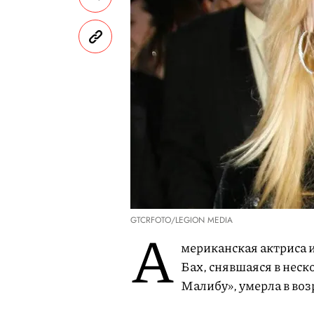
GTCRFOTO/LEGION MEDIA
А
мериканская актриса 
Бах, снявшаяся в неск
Малибу», умерла в воз