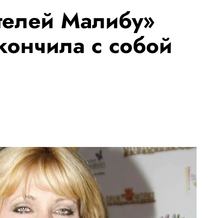
телей Малибу»
кончила с собой