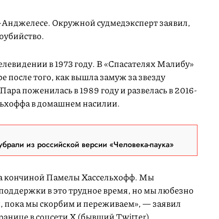
ос-Анджелесе. Окружной судмедэксперт заявил,
оубийство.
левидении в 1973 году. В «Спасателях Малибу»
е после того, как вышла замуж за звезду
Пара поженилась в 1989 году и развелась в 2016-
льхоффа в домашнем насилии.
брали из российской версии «Человека-паука»
на кончиной Памелы Хассельхофф. Мы
поддержки в это трудное время, но мы любезно
 пока мы скорбим и переживаем», — заявил
ранице в соцсети X (бывший Twitter).