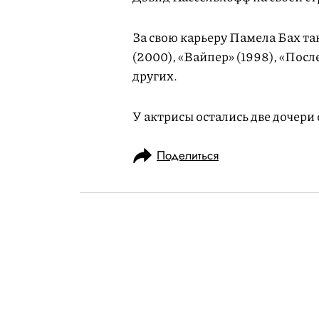
За свою карьеру Памела Бах так
(2000), «Вайпер» (1998), «Посл
других.
У актрисы остались две дочери 
Поделиться
НОВОСТИ
НОВОСТИ КИНО
07.03.2025, 10:25
«Коммерсант»: 