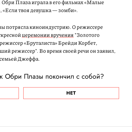
. Обри Плаза играла в его фильмах «Малые
, «Если твоя девушка — зомби».
ны потрясла киноиндустрию. О режиссере
оскресной
церемонии вручения
"Золотого
 режиссер «Бруталиста» Брейди Корбет,
ий режиссер". Во время своей речи он заявил,
и семьей Джеффа.
уж Обри Плазы покончил с собой?
НЕТ