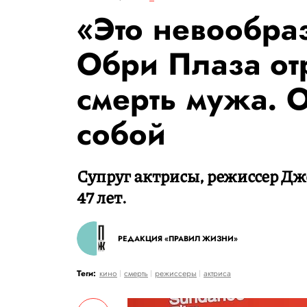
«Это невообраз
Обри Плаза от
смерть мужа. 
собой
Супруг актрисы, режиссер Дже
47 лет.
РЕДАКЦИЯ «ПРАВИЛ ЖИЗНИ»
Теги:
кино
смерть
режиссеры
актриса