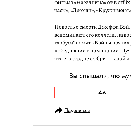
фильма «Наездница» от Netflix
часы», «Джоши», «Кружи меня»
Новость о смерти Джеффа Бэй
вспоминают его коллеги, на в
глобуса" память Бэйны почтил
победивший в номинации "Лучш
что его сердце с Обри Плазой 
Вы слышали, что м
ДА
Поделиться