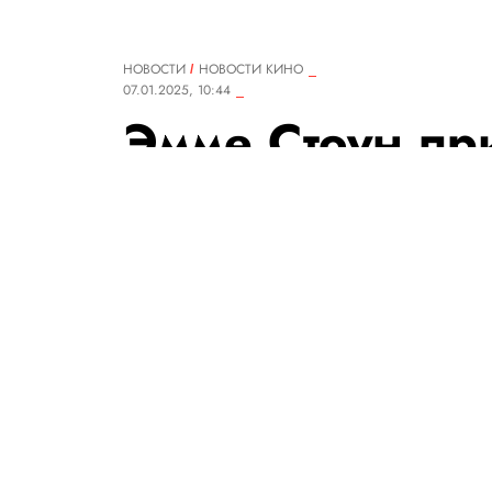
НОВОСТИ
НОВОСТИ КИНО
07.01.2025, 10:44
Эмме Стоун пр
«шантажироват
Калкина — за 
съемок актер п
от участия в ф
боль»
За роль в этой картине Калкин