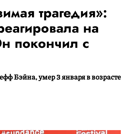
имая трагедия»:
реагировала на
Он покончил с
фф Бэйна, умер 3 января в возрасте