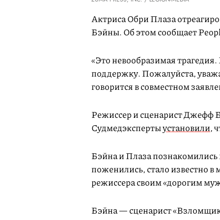
Актриса Обри Плаза отреагиро
Бэйны. Об этом сообщает Peopl
«Это невообразимая трагедия. 
поддержку. Пожалуйста, уважа
говорится в совместном заявл
Режиссер и сценарист Джефф Бэ
Судмедэксперты
установили
, 
Бэйна и Плаза познакомились и 
поженились, стало известно в 
режиссера своим «дорогим муже
Бэйна — сценарист «Взломщиков