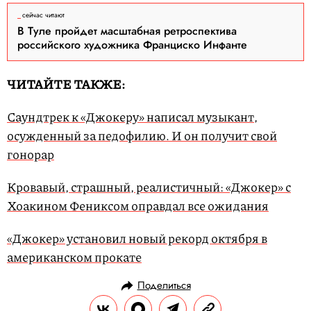
сейчас читают
В Туле пройдет масштабная ретроспектива
российского художника Франциско Инфанте
ЧИТАЙТЕ ТАКЖЕ:
Саундтрек к «Джокеру» написал музыкант,
осужденный за педофилию. И он получит свой
гонорар
Кровавый, страшный, реалистичный: «Джокер» с
Хоакином Фениксом оправдал все ожидания
«Джокер» установил новый рекорд октября в
американском прокате
Поделиться