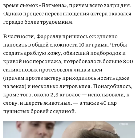
время съемок «Бэтмена», причем всего за три дня.
Однако процесс перевоплощения актера оказался
гораздо более трудоемким.
В частности, Фарреллу пришлось ежедневно
наносить в общей сложности 10 кг грима. Чтобы
создать дряблую кожу, обвисший подбородок и
кривой нос персонажа, потребовалось больше 800
силиконовых протезов для лица и шеи
(причем протез актеру приходилось носить даже
на веках) и несколько литров клея. Понадобилось,
кроме того, около 2,5 кг волос — использовали, к
слову, и шерсть животных, — а также 40 пар
пушистых бровей с сединой.