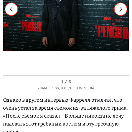
I
1 / 3
t
ZUMA PRESS, INC./LEGION MEDIA
e
Однако в другом интервью Фаррелл
отмечал
, что
m
очень устал за время съемок из-за тяжелого грима:
1
«После съемок я сказал: "Больше никогда не хочу
o
надевать этот гребаный костюм и эту гребаную
f
голову"».