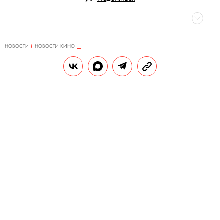
НОВОСТИ
НОВОСТИ КИНО
09.02.2024, 12:31
На «Оскаре» впервые с 2001 года
появится новая номинация — за
лучший кастинг
В последний раз новую категорию на
«Оскаре» ввели более 20 лет назад, когда
на церемонии стали награждать лучшие
анимационные фильмы.
РЕДАКЦИЯ «ПРАВИЛ ЖИЗНИ»