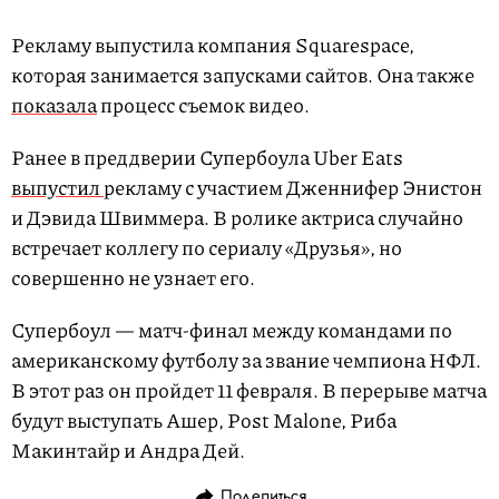
Рекламу выпустила компания Squarespace,
которая занимается запусками сайтов. Она также
показала
процесс съемок видео.
Ранее в преддверии Супербоула Uber Eats
выпустил
рекламу с участием Дженнифер Энистон
и Дэвида Швиммера. В ролике актриса случайно
встречает коллегу по сериалу «Друзья», но
совершенно не узнает его.
Супербоул — матч-финал между командами по
американскому футболу за звание чемпиона НФЛ.
В этот раз он пройдет 11 февраля. В перерыве матча
будут выступать Ашер, Post Malone, Риба
Макинтайр и Андра Дей.
Поделиться