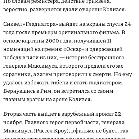
По словам режиссера, действие триквела,
вероятно, развернется вдали от арены Колизея.
Сиквел «Гладиатора» выйдет на экраны спустя 24
года после премьеры оригинального фильма. В
основе картины 2000 года, получившей 11
номинаций на премию «Оскар» и одержавшей
победу в пяти из них, — история бесстрашного
генерала Максимуса, которого предали его же
соратники, а затем приговорили к смерти. Но ему
удалось избежать гибели и стать гладиатором.
Вернувшись в Рим, он встретился со своим
главным врагом на арене Колизея.
Вторая часть выйдет в зарубежный прокат 22
ноября. Главного героя первой части, генерала
Максимуса (Рассел Кроу), в фильме не будет, так
как режиссер отказался от идеи его воскрешать.