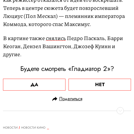
Теперь в центре сюжета будет повзрослевший
Люциус (Пол Мескал) — племянник императора
Коммода, которого спас Максимус.
В картине также
снялись
Педро Паскаль, Барри
Кеоган, Дензел Вашингтон, Джозеф Куинн и
другие.
Будете смотреть «Гладиатор 2»?
ДА
НЕТ
Поделиться
НОВОСТИ
НОВОСТИ КИНО