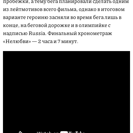
пробежки, а тему бега планировали сделать одним
из лейтмотивов всего фильма, однако в итоговом
варианте героиню засняли во время бега лишь в
конце, на беговой дорожке и в олимпийке с
надписью Russia. Финальный хронометраж
«Нелюбви» — 2 часа и 7 минут.