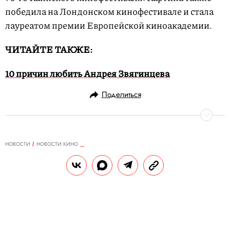
победила на Лондонском кинофестивале и стала
лауреатом премии Европейской киноакадемии.
ЧИТАЙТЕ ТАКЖЕ:
10 причин любить Андрея Звягинцева
Поделиться
НОВОСТИ
НОВОСТИ КИНО
09.01.2018, 21:17
Посмотрите трейлер «Красного
воробья» с роковой Дженнифер
Лоуренс
Лоуренс играет русскую шпионку, которая