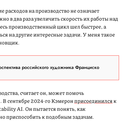
е расходов на производство не означает
но в два раза увеличить скорость их работы над
есь производственный цикл шел быстрее, а
ся на другие интересные задачи. У меня такое
ановщик.
оспектива российского художника Франциско
одства, считает он, может помочь
. В сентябре 2024-го Кэмерон
присоединился
к
bility AI. Он пытается понять, как
но приспособить к подобным задачам.