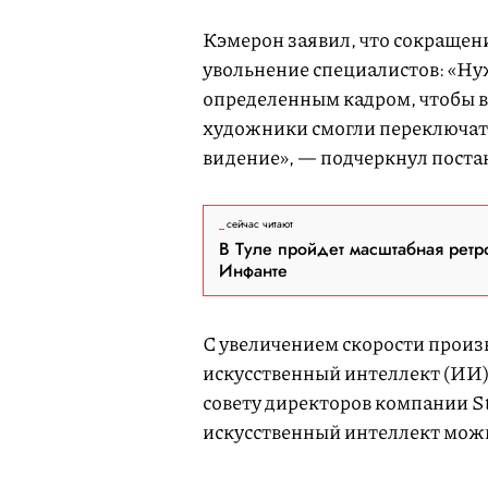
Кэмерон заявил, что сокращени
увольнение специалистов: «Нуж
определенным кадром, чтобы в
художники смогли переключать
видение», — подчеркнул пост
сейчас читают
В Туле пройдет масштабная ретр
Инфанте
С увеличением скорости произв
искусственный интеллект (ИИ)
совету директоров компании Sta
искусственный интеллект мож