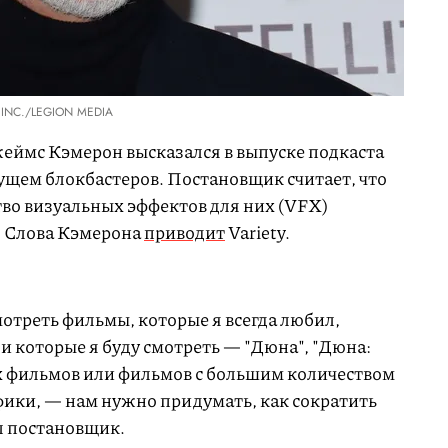
INC./LEGION MEDIA
еймс Кэмерон высказался в выпуске подкаста
удущем блокбастеров. Постановщик считает, что
тво визуальных эффектов для них (VFX)
. Слова Кэмерона
приводит
Variety.
отреть фильмы, которые я всегда любил,
и которые я буду смотреть — "Дюна", "Дюна:
их фильмов или фильмов с большим количеством
ики, — нам нужно придумать, как сократить
ал постановщик.