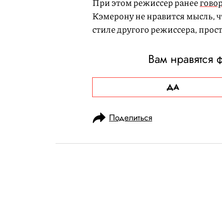
При этом режиссер ранее
гово
Кэмерону не нравится мысль, чт
стиле другого режиссера, прост
Вам нравятся
ДА
Поделиться
НОВОСТИ
НОВОСТИ КИНО
10.04.2025, 12:27
Рами Малек ре