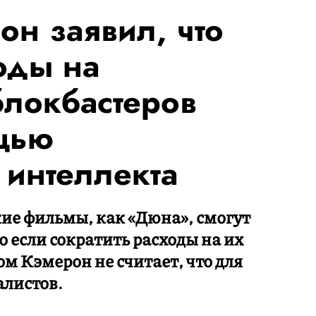
н заявил, что
оды на
блокбастеров
щью
 интеллекта
ие фильмы, как «Дюна», смогут
 если сократить расходы на их
ом Кэмерон не считает, что для
алистов.