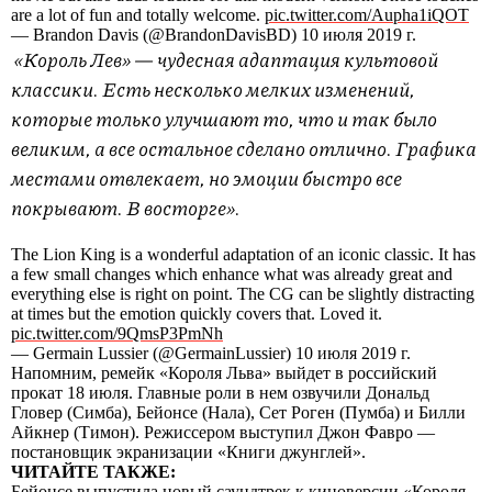
are a lot of fun and totally welcome.
pic.twitter.com/Aupha1iQOT
— Brandon Davis (@BrandonDavisBD) 10 июля 2019 г.
«Король Лев» — чудесная адаптация культовой
классики. Есть несколько мелких изменений,
которые только улучшают то, что и так было
великим, а все остальное сделано отлично. Графика
местами отвлекает, но эмоции быстро все
покрывают. В восторге».
The Lion King is a wonderful adaptation of an iconic classic. It has
a few small changes which enhance what was already great and
everything else is right on point. The CG can be slightly distracting
at times but the emotion quickly covers that. Loved it.
pic.twitter.com/9QmsP3PmNh
— Germain Lussier (@GermainLussier) 10 июля 2019 г.
Напомним, ремейк «Короля Льва» выйдет в российский
прокат 18 июля. Главные роли в нем озвучили Дональд
Гловер (Симба), Бейонсе (Нала), Сет Роген (Пумба) и Билли
Айкнер (Тимон). Режиссером выступил Джон Фавро —
постановщик экранизации «Книги джунглей».
ЧИТАЙТЕ ТАКЖЕ:
Бейонсе выпустила новый саундтрек к киноверсии «Короля