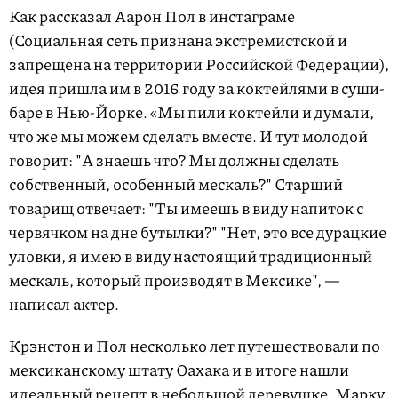
Как рассказал Аарон Пол в инстаграме
(Социальная сеть признана экстремистской и
запрещена на территории Российской Федерации),
идея пришла им в 2016 году за коктейлями в суши-
баре в Нью-Йорке. «Мы пили коктейли и думали,
что же мы можем сделать вместе. И тут молодой
говорит: "А знаешь что? Мы должны сделать
собственный, особенный мескаль?" Старший
товарищ отвечает: "Ты имеешь в виду напиток с
червячком на дне бутылки?" "Нет, это все дурацкие
уловки, я имею в виду настоящий традиционный
мескаль, который производят в Мексике", —
написал актер.
Крэнстон и Пол несколько лет путешествовали по
мексиканскому штату Оахака и в итоге нашли
идеальный рецепт в небольшой деревушке. Марку