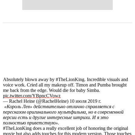
Absolutely blown away by #TheLionKing. Incredible visuals and
voice work. Cried all my makeup off. Timon and Pumba brought
me back from the edge. Would die for baby Simba.
pic.twitter.com/YBpncCVowz
— Rachel Heine (@RachelHeine) 10 июля 2019 г.
«Король Лев» действительно отлично справляется с
пересказом оригинального мультфильма, но в современной
версии есть и другие интересные штрихи. И я это
полностью приветствую».
#TheLionKing does a really excellent job of honoring the original
movie but also adds touches for this modern version. Those touches