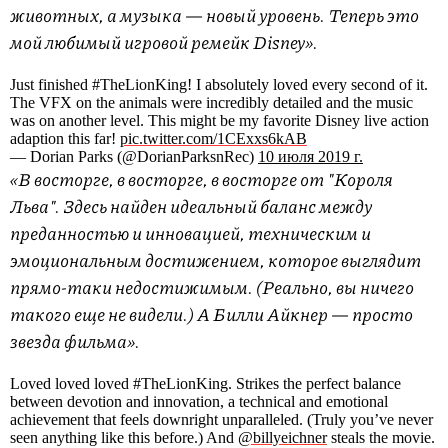
животных, а музыка — новый уровень. Теперь это
мой любимый игровой ремейк Disney».
Just finished #TheLionKing! I absolutely loved every second of it.
The VFX on the animals were incredibly detailed and the music
was on another level. This might be my favorite Disney live action
adaption this far!
pic.twitter.com/1CExxs6kAB
— Dorian Parks (@DorianParksnRec)
10 июля 2019 г.
«В восторге, в восторге, в восторге от "Короля
Льва". Здесь найден идеальный баланс между
преданностью и инновацией, техническим и
эмоциональным достижением, которое выглядит
прямо-таки недостижимым. (Реально, вы ничего
такого еще не видели.) А Билли Айкнер — просто
звезда фильма».
Loved loved loved #TheLionKing. Strikes the perfect balance
between devotion and innovation, a technical and emotional
achievement that feels downright unparalleled. (Truly you’ve never
seen anything like this before.) And
@billyeichner
steals the movie.