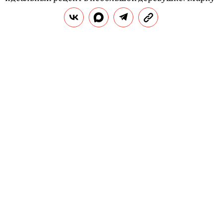
решили назвать «Два товарища» (Dos Hombres). На
бутылке изображены два осла — ранее фотографии
животных актеры публиковали у себя в соцсетях.
Бутылка Dos Hombres стоит $58 — это примерно
3700 рублей по текущему курсу.
РЕКЛАМА – ПРОДОЛЖЕНИЕ НИЖЕ