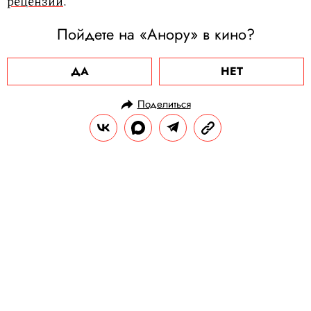
рецензии
.
Пойдете на «Анору» в кино?
ДА
НЕТ
Поделиться
НОВОСТИ
НОВОСТИ КИНО
10.10.2024, 09:18
Сериал «Гордость и
предубеждение» от Би-би-си
получит продолжение
Спин-офф назвали «Другая сестра Беннет».
Новый сюжетный поворот расскажет об