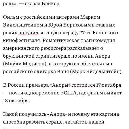
роль», — сказал Бэйкер.
Фильм с российскими актерами Марком
Эйдельштейном и Юрой Борисовым в главных
ролях
получил
высшую награду 77-го Каннского
кинофестиваля. Романтическая трагикомедия
американского режиссера рассказывает о
бруклинской стриптизерше по имени Анора
(Майки Мэдисон), в которую влюбляется сын
российского олигарха Ваня (Марк Эйдельштейн).
В России премьера «Аноры»
состоится
17 октября
— почти одновременно с США, где фильм выйдет
18 октября.
Какой получилась «Анора» и почему эта картина
способна разбить сердце, читайте в
нашей