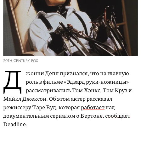
20TH CENTURY FOX
Д
жонни Депп признался, что на главную
роль в фильме «Эдвард руки-ножницы»
рассматривались Том Хэнкс, Том Круз и
Майкл Джексон. Об этом актер рассказал
режиссеру Таре Вуд, которая
работает
над
документальным сериалом о Бертоне,
сообщает
Deadline.