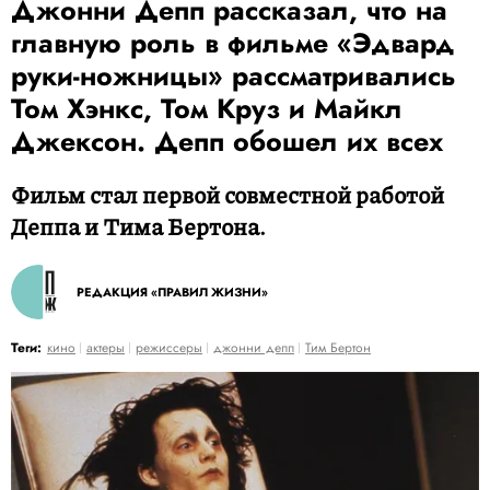
Джонни Депп рассказал, что на
главную роль в фильме «Эдвард
руки-ножницы» рассматривались
Том Хэнкс, Том Круз и Майкл
Джексон. Депп обошел их всех
Фильм стал первой совместной работой
Деппа и Тима Бертона.
РЕДАКЦИЯ «ПРАВИЛ ЖИЗНИ»
Теги:
кино
актеры
режиссеры
джонни депп
Тим Бертон