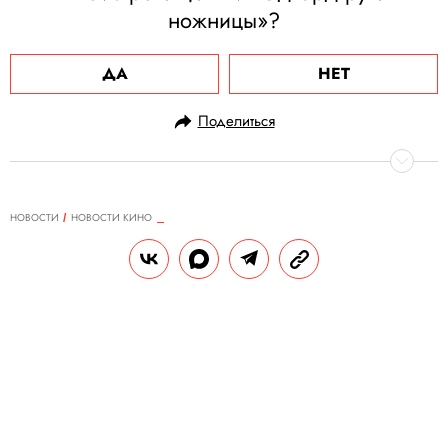
ножницы»?
ДА
НЕТ
Поделиться
НОВОСТИ
НОВОСТИ КИНО
11.06.2024, 11:09
Warner Bros. работает над
сиквелом мистической комедии
«Практическая магия». К своим
ролям могут вернуться Николь
Кидман и Сандра Буллок
Оригинальный фильм вышел 26 лет назад,