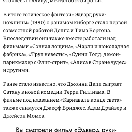
что «весь Голливуд мечтал об этой роли».
В итоге готическое фэнтези «Эдвард руки-
ножницы» (1990) о ранимом киборге стало первой
совместной работой Деппа и Тима Бертона.
Впоследствии они также вместе работали над
фильмами «Сонная лощина», «Чарли и шоколадная
фабрика», «Труп невесты», «Суини Тодд: демон-
парикмахер с Флит-стрит», «Алиса в Стране чудес»
и другими.
Ранее стало известно, что Джонни Депп
сыграет
Сатану в новой комедии Терри Гиллиама. В
фильме под названием «Карнавал в конце света»
также снимутся Джефф Бриджес, Адам Драйвер и
Джейсон Момоа.
Вы смотрели фильм «Эдвард руки-