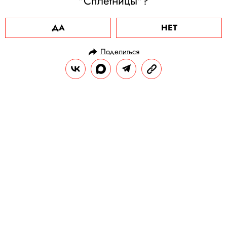
"Сплетницы"?
ДА
НЕТ
Поделиться
НОВОСТИ
НОВОСТИ КИНО
11.11.2020, 13:23
ОБНОВЛЕНО
15.02.2026, 12:46
Мадс Миккельсен может заменить
Джонни Деппа в третьих
«Фантастических тварях»
Депп успел сняться лишь в одной сцене
предстоящего фильма, пока не покинул
проект по просьбе Warner Bros.