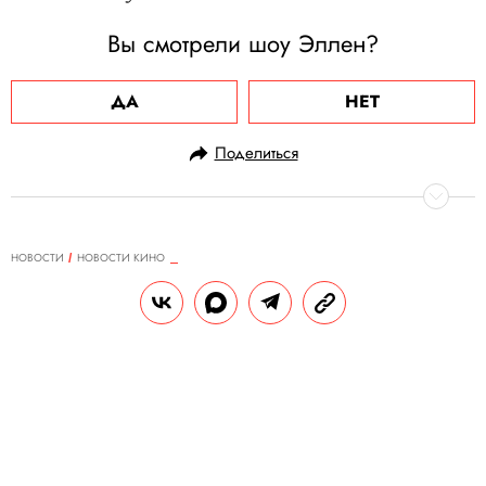
Вы смотрели шоу Эллен?
ДА
НЕТ
Поделиться
НОВОСТИ
НОВОСТИ КИНО
12.05.2021, 16:45
ОБНОВЛЕНО
15.02.2026, 11:25
Lego представил набор,
созданный по мотивам сериала
«Друзья». Он полностью
воссоздает квартиры главных
героев