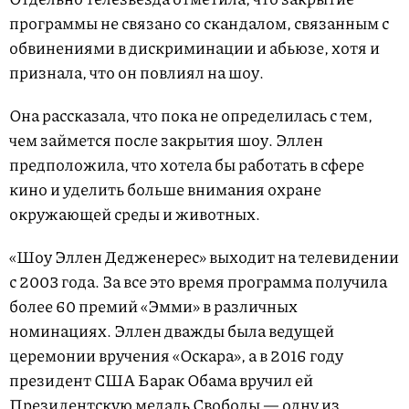
программы не связано со скандалом, связанным с
обвинениями в дискриминации и абьюзе, хотя и
признала, что он повлиял на шоу.
Она рассказала, что пока не определилась с тем,
чем займется после закрытия шоу. Эллен
предположила, что хотела бы работать в сфере
кино и уделить больше внимания охране
окружающей среды и животных.
«Шоу Эллен Дедженерес» выходит на телевидении
с 2003 года. За все это время программа получила
более 60 премий «Эмми» в различных
номинациях. Эллен дважды была ведущей
церемонии вручения «Оскара», а в 2016 году
президент США Барак Обама вручил ей
Президентскую медаль Свободы — одну из