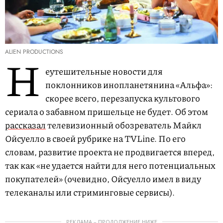
ALIEN PRODUCTIONS
Н
еутешительные новости для
поклонников инопланетянина «Альфа»:
скорее всего, перезапуска культового
сериала о забавном пришельце не будет. Об этом
рассказал
телевизионный обозреватель Майкл
Ойсуелло в своей рубрике на TVLine. По его
словам, развитие проекта не продвигается вперед,
так как «не удается найти для него потенциальных
покупателей» (очевидно, Ойсуелло имел в виду
телеканалы или стриминговые сервисы).
РЕКЛАМА – ПРОДОЛЖЕНИЕ НИЖЕ