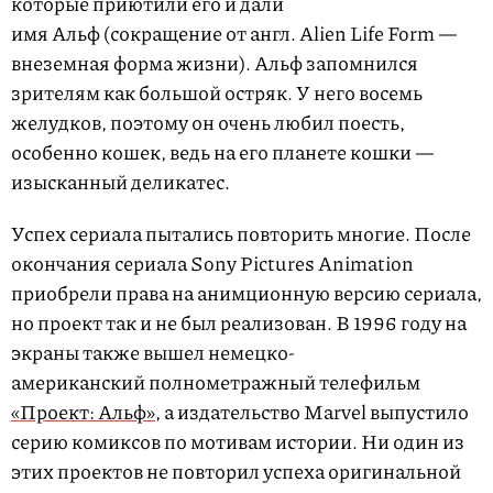
которые приютили его и дали
имя Альф (сокращение от англ. Alien Life Form —
внеземная форма жизни). Альф запомнился
зрителям как большой остряк. У него восемь
желудков, поэтому он очень любил поесть,
особенно кошек, ведь на его планете кошки —
изысканный деликатес.
Успех сериала пытались повторить многие. После
окончания сериала Sony Pictures Animation
приобрели права на анимционную версию сериала,
но проект так и не был реализован. В 1996 году на
экраны также вышел немецко-
американский полнометражный телефильм
«Проект: Альф»
, а издательство Marvel выпустило
серию комиксов по мотивам истории. Ни один из
этих проектов не повторил успеха оригинальной