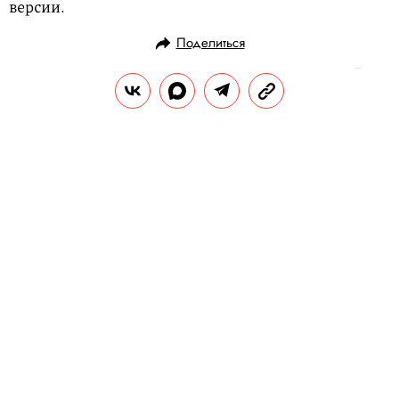
версии.
Поделиться
НОВОСТИ
НОВОСТИ КИНО
12.11.2018, 09:11
Эннио Морриконе отрицает, что
назвал Квентина Тарантино
«кретином»
Композитор не только отказался от своих
слов в адрес режиссера, но и сказал, что
вовсе не давал интервью Playboy.
РЕДАКЦИЯ «ПРАВИЛ ЖИЗНИ»