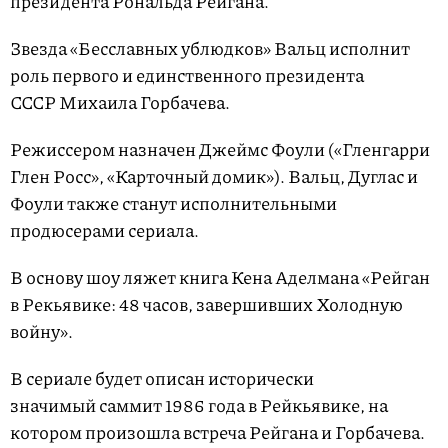
президента Рональда Рейгана.
Звезда «Бесславных ублюдков» Вальц исполнит
роль первого и единственного президента
СССР Михаила Горбачева.
Режиссером назначен Джеймс Фоули («Гленгарри
Глен Росс», «Карточный домик»). Вальц, Дуглас и
Фоули также станут исполнительными
продюсерами сериала.
В основу шоу ляжет книга Кена Аделмана «Рейган
в Рекьявике: 48 часов, завершивших Холодную
войну».
В сериале будет описан исторически
значимый саммит 1986 года в Рейкьявике, на
котором произошла встреча Рейгана и Горбачева.