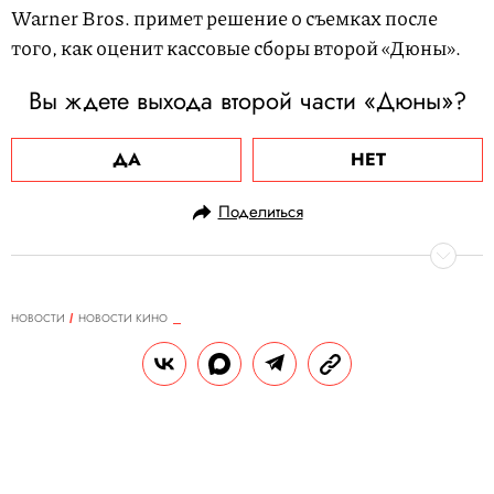
Warner Bros. примет решение о съемках после
того, как оценит кассовые сборы второй «Дюны».
Вы ждете выхода второй части «Дюны»?
ДА
НЕТ
Поделиться
НОВОСТИ
НОВОСТИ КИНО
12.12.2023, 11:08
В России полностью раскупили
печатный тираж книги «Слово
пацана»
На фоне популярности сериала спрос на