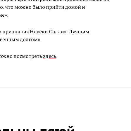
шо, что можно было прийти домой и
ме».
 признали «Навеки Салли». Лучшим
венным долгом».
можно посмотреть
здесь
.
льны пятой