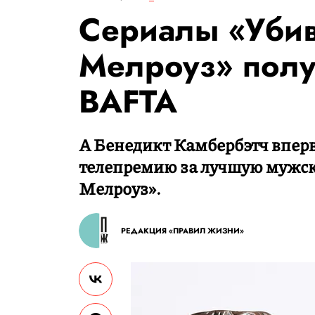
Сериалы «Убив
Мелроуз» пол
BAFTA
А Бенедикт Камбербэтч впер
телепремию за лучшую мужск
Мелроуз».
РЕДАКЦИЯ «ПРАВИЛ ЖИЗНИ»