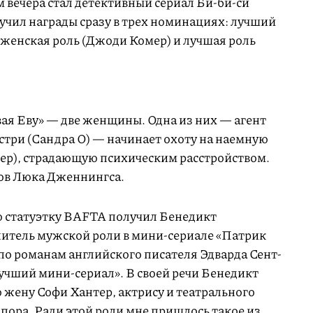
вечера стал детективный сериал Би-би-си
учил награды сразу в трех номинациях: лучший
 женская роль (Джоди Комер) и лучшая роль
вая Еву» — две женщины. Одна из них — агент
стри (Сандра О) — начинает охоту на наемную
ер), страдающую психическим расстройством.
нов Люка Дженнингса.
ую статуэтку BAFTA получил Бенедикт
итель мужской роли в мини-сериале «Патрик
по романам английского писателя Эдварда Сент-
учший мини-сериал». В своей речи Бенедикт
 жену Софи Хантер, актрису и театрального
опора. Ради этой роли мне пришлось такое из