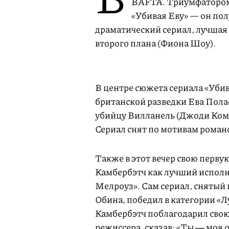
BAFTA. Триумфатором 
«Убивая Еву» — он пол
драматический сериал, лучшая
второго плана (Фиона Шоу).
В центре сюжета сериала «Уби
британской разведки Ева Пола
убийцу Вилланель (Джоди Ком
Сериал снят по мотивам рома
Также в этот вечер свою перв
Камбербэтч как лучший исполн
Мелроуз». Сам сериал, снятый 
Обина, победил в категории «Л
Камбербэтч поблагодарил свою
режиссера, сказав: «Ты ― моя 