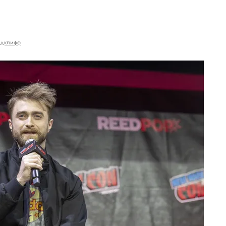
эдклифф