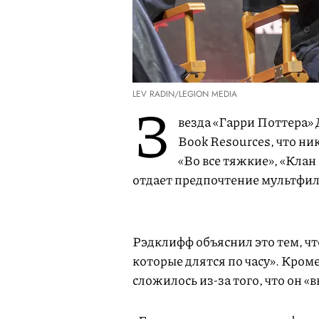
LEV RADIN/LEGION MEDIA
З
везда «Гарри Поттера»
Book Resources, что ни
«Во все тяжкие», «Клан
отдает предпочтение мультфил
Рэдклифф объяснил это тем, ч
которые длятся по часу». Кроме
сложилось из-за того, что он «