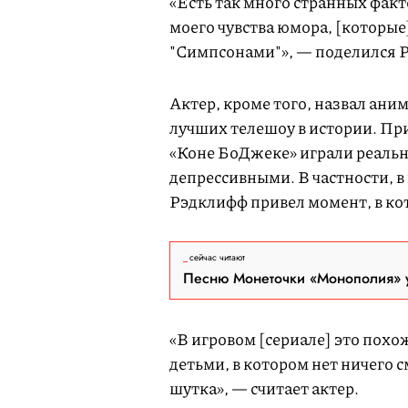
«Есть так много странных факт
моего чувства юмора, [которы
"Симпсонами"», — поделился 
Актер, кроме того, назвал ан
лучших телешоу в истории. При
«Коне БоДжеке» играли реальны
депрессивными. В частности, в
Рэдклифф привел момент, в ко
сейчас читают
Песню Монеточки «Монополия» у
«В игровом [сериале] это пох
детьми, в котором нет ничего 
шутка», — считает актер.