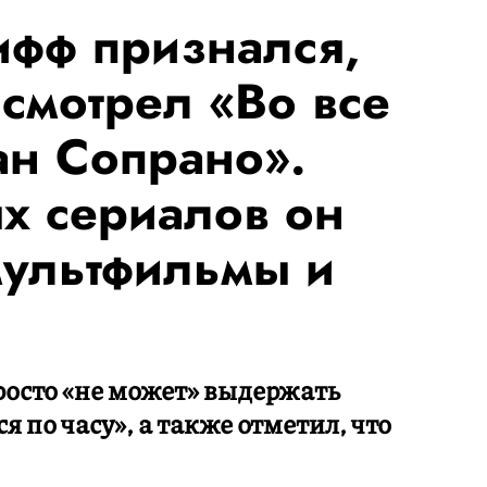
фф признался,
 смотрел «Во все
ан Сопрано».
х сериалов он
мультфильмы и
просто «не может» выдержать
я по часу», а также отметил, что