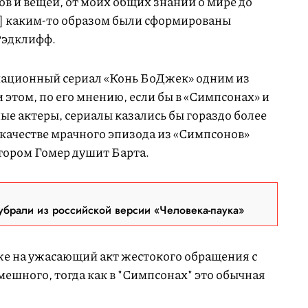
ов и вещей, от моих общих знаний о мире до
е] каким-то образом были сформированы
Рэдклифф.
имационный сериал «Конь БоДжек» одним из
 этом, по его мнению, если бы в «Симпсонах» и
е актеры, сериалы казались бы гораздо более
 качестве мрачного эпизода из «Симпсонов»
тором Гомер душит Барта.
брали из российской версии «Человека-паука»
оже на ужасающий акт жестокого обращения с
смешного, тогда как в "Симпсонах" это обычная