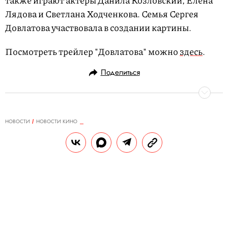
также играют актеры Данила Козловский, Елена
Лядова и Светлана Ходченкова. Семья Сергея
Довлатова участвовала в создании картины.
Посмотреть трейлер "Довлатова" можно
здесь
.
Поделиться
НОВОСТИ
НОВОСТИ КИНО
13.02.2018, 16:29
Майкл Фассбендер сыграет в
сиквеле Kung Fury про кунг-
фюрера Гитлера
Съемки начнутся этим летом