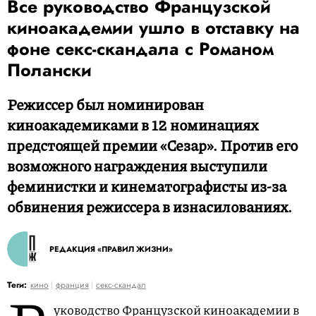
Все руководство Французской
киноакадемии ушло в отставку на
фоне секс-скандала с Романом
Полански
Режиссер был номинирован
киноакадемиками в 12 номинациях
предстоящей премии «Сезар». Против его
возможного награждения выступили
феминистки и кинематографисты из-за
обвинения режиссера в изнасилованиях.
РЕДАКЦИЯ «ПРАВИЛ ЖИЗНИ»
Теги:
кино
франция
секс-скандал
уководство Французской киноакадемии в