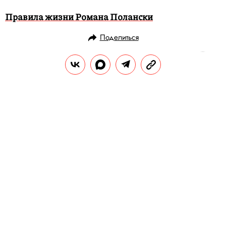
Правила жизни Романа Полански
Поделиться
НОВОСТИ
НОВОСТИ КИНО
13.02.2020, 19:37
ОБНОВЛЕНО
15.02.2026, 13:47
Фестиваль документального кино
Beat Film Festival открыл прием
заявок на конкурс для молодых
режиссеров
Фестиваль пройдет в Москве с 27 мая по 7
июня.