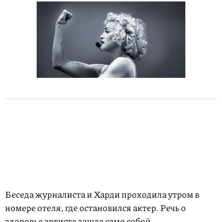
Беседа журналиста и Харди проходила утром в
номере отеля, где остановился актер. Речь о
здоровье артиста зашла само собой.