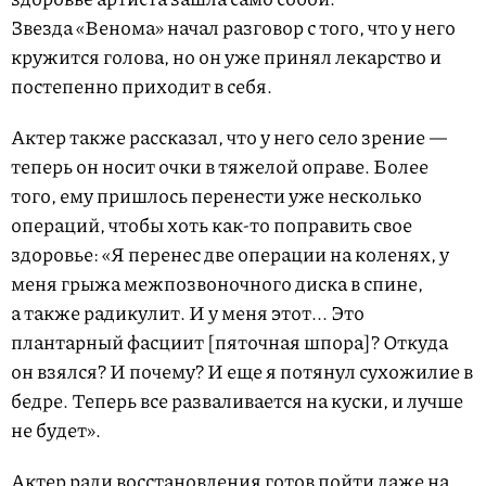
Звезда «Венома» начал разговор с того, что у него
кружится голова, но он уже принял лекарство и
постепенно приходит в себя.
Актер также рассказал, что у него село зрение —
теперь он носит очки в тяжелой оправе. Более
того, ему пришлось перенести уже несколько
операций, чтобы хоть как-то поправить свое
здоровье: «Я перенес две операции на коленях, у
меня грыжа межпозвоночного диска в спине,
а также радикулит. И у меня этот... Это
плантарный фасциит [пяточная шпора]? Откуда
он взялся? И почему? И еще я потянул сухожилие в
бедре. Теперь все разваливается на куски, и лучше
не будет».
Актер ради восстановления готов пойти даже на