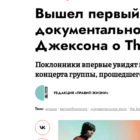
Вышел первый
документально
Джексона о Th
Поклонники впервые увидят 
концерта группы, прошедшего
РЕДАКЦИЯ «ПРАВИЛ ЖИЗНИ»
Теги:
музыка
великобритания
документальное кино
the be