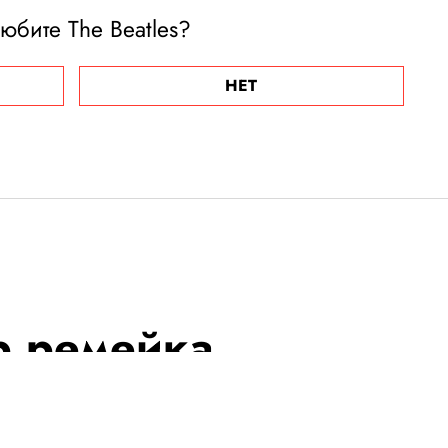
юбите The Beatles?
НЕТ
р ремейка
н дома». Он