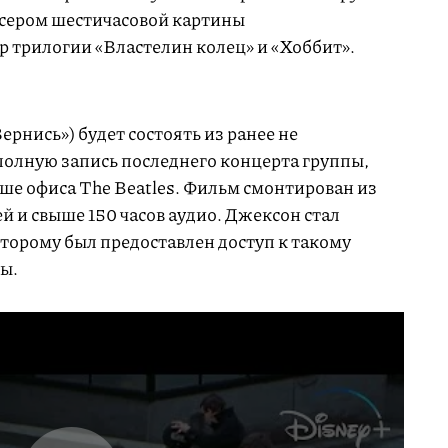
ссером шестичасовой картины
р трилогии «Властелин колец» и «Хоббит».
Вернись») будет состоять из ранее не
полную запись последнего концерта группы,
ше офиса The Beatles. Фильм смонтирован из
й и свыше 150 часов аудио. Джексон стал
оторому был предоставлен доступ к такому
ы.