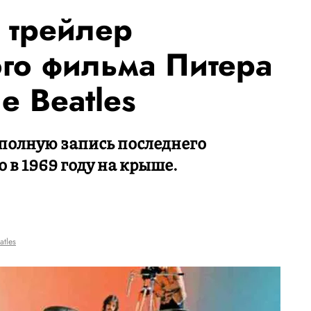
 трейлер
го фильма Питера
e Beatles
полную запись последнего
 в 1969 году на крыше.
atles