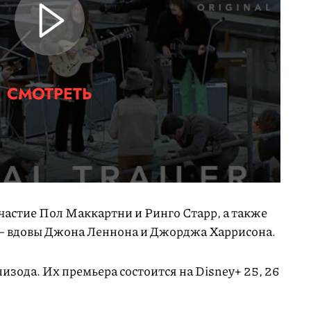
СМОТРЕТЬ
частие Пол Маккартни и Ринго Старр, а также
— вдовы Джона Леннона и Джорджа Харрисона.
пизода. Их премьера состоится на Disney+ 25, 26