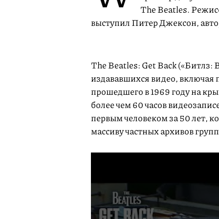
The Beatles. Режи
выступил Питер Джексон, авто
The Beatles: Get Back («Битлз: 
издававшихся видео, включая 
прошедшего в 1969 году на кры
более чем 60 часов видеозаписе
первым человеком за 50 лет, к
массиву частных архивов групп