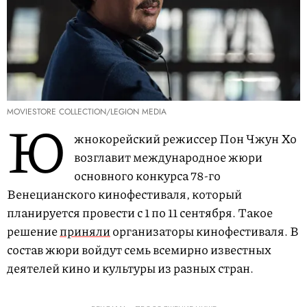
MOVIESTORE COLLECTION/LEGION MEDIA
Ю
жнокорейский режиссер Пон Чжун Хо
возглавит международное жюри
основного конкурса 78-го
Венецианского кинофестиваля, который
планируется провести с 1 по 11 сентября. Такое
решение
приняли
организаторы кинофестиваля. В
состав жюри войдут семь всемирно известных
деятелей кино и культуры из разных стран.