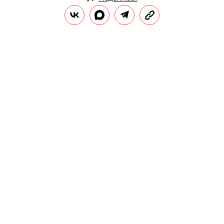
НОВОСТИ
НОВОСТИ КИНО
15.01.2021, 09:39
Арми Хаммера обвинили в секс-
каннибализме из-за слитых в сеть
переписок. После этого актер
отказался от роли в фильме с
Дженнифер Лопес
В интернете появились скриншоты
переписок, в которых Хаммер описывает
БДСМ-фантазии и говорит, что он «100%-
ный каннибал».