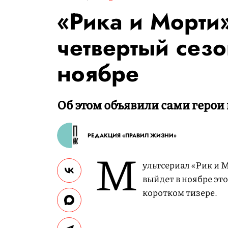
«Рика и Морти
четвертый сезо
ноябре
Об этом объявили сами герои 
РЕДАКЦИЯ «ПРАВИЛ ЖИЗНИ»
М
ультсериал «Рик и 
выйдет в ноябре это
коротком тизере.