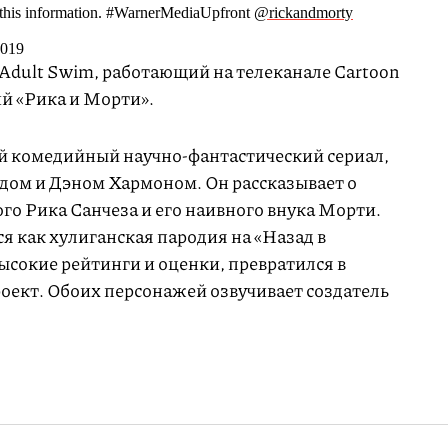
 this information. #WarnerMediaUpfront
@rickandmorty
2019
к Adult Swim, работающий на телеканале Cartoon
ий «Рика и Морти».
й комедийный научно-фантастический сериал,
ом и Дэном Хармоном. Он рассказывает о
го Рика Санчеза и его наивного внука Морти.
я как хулиганская пародия на «Назад в
высокие рейтинги и оценки, превратился в
ект. Обоих персонажей озвучивает создатель