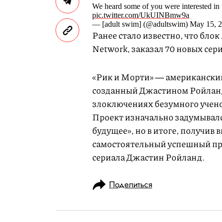
We heard some of you were interested in
pic.twitter.com/UkUINBmw9a
— [adult swim] (@adultswim) May 15, 
Ранее стало известно, что бло
Network, заказал 70 новых сер
«Рик и Морти» ― американски
созданный Джастином Ройланд
злоключениях безумного учено
Проект изначально задумывалс
будущее», но в итоге, получив 
самостоятельный успешный про
сериала Джастин Ройланд.
Поделиться