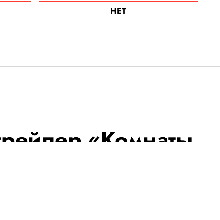
НЕТ
трейлер «Комнаты
 — англоязычного
 Альмодовара
ьда Суинтон и Джулианна Мур.