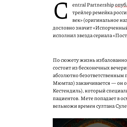
C
entral Partnership
опуб
трейлер ремейка росс
век» (оригинальное наз
дословно значит «Испорченный
исполнил звезда сериала «Пост
По сюжету жизнь избалованно
состоит из бесконечных вечери
абсолютно безответственным п
Мюмтаз) заканчивается — он о
Кестендиль), который специал
пациентов. Мете попадает в ос
вельможи времен султана Сул