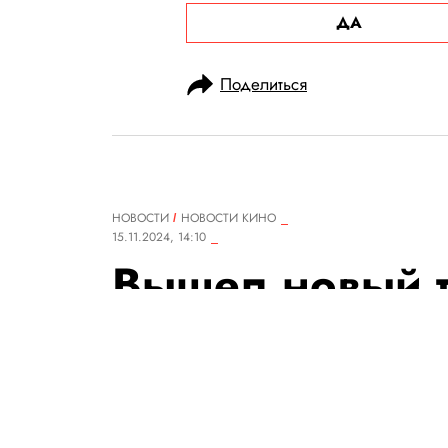
ДА
Поделиться
НОВОСТИ
НОВОСТИ КИНО
15.11.2024, 14:10
Вышел новый 
по соседству»
дебюта Педро
Главные роли исполнили Тил