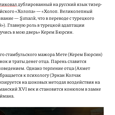
ликовал
дублированный на русский язык тизер-
ийского «Холопа» — «Холоп. Великолепный
вание — Şımarık, что в переводе с турецкого
»). Главную роль в турецкой адаптации
учись в мою дверь» Керем Бюрсин.
го стамбульского мажора Мете (Керем Бюрсин)
нок и траты денег отца. Парень славится
оведением. Однако терпение отца (Ахмет
бращается к психологу (Эркан Колчак
изируется на шоковых методах воздействия на
манский XVI век и становится конюхом в замке
еймана.