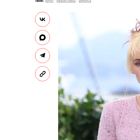
Теги:
кино
режиссеры
актриса