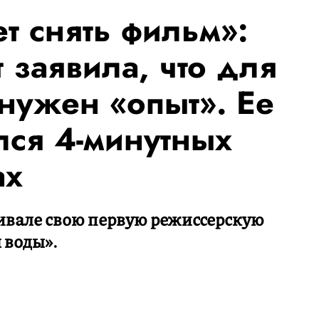
 снять фильм»:
 заявила, что для
нужен «опыт». Ее
лся 4-минутных
ах
ивале свою первую режиссерскую
 воды».