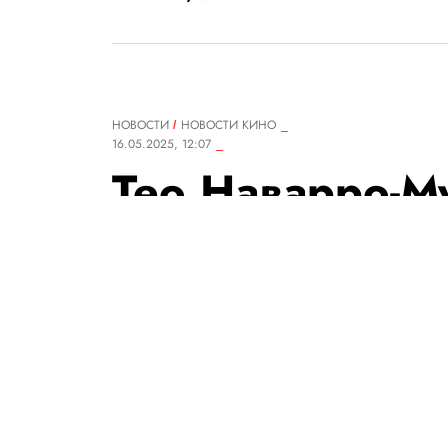
НОВОСТИ
НОВОСТИ КИНО
16.05.2025, 12:07
Тео Наварро-Му
красную дорож
обвинений в до
Это первый по
историю фести