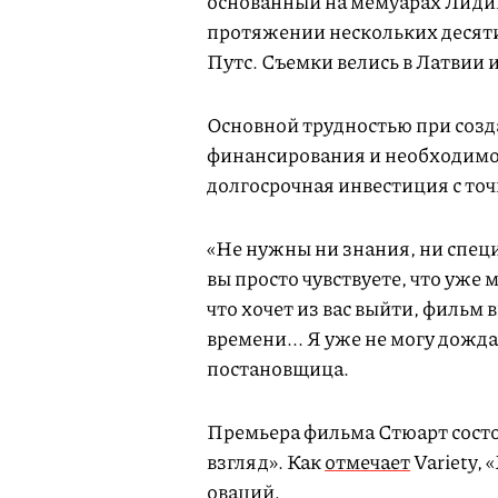
основанный на мемуарах Лидии
протяжении нескольких десят
Путс. Съемки велись в Латвии и
Основной трудностью при созд
финансирования и необходимост
долгосрочная инвестиция с то
«Не нужны ни знания, ни специ
вы просто чувствуете, что уже м
что хочет из вас выйти, фильм 
времени... Я уже не могу дожд
постановщица.
Премьера фильма Стюарт состо
взгляд». Как
отмечает
Variety,
оваций.