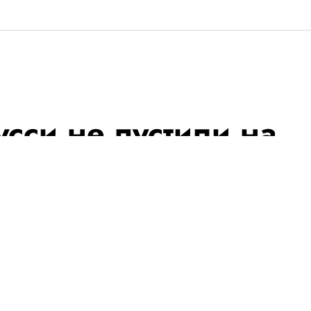
сси не пустили на
ку в Каннах из-за
могательствах.
добный случай за
валя