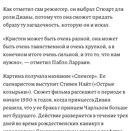
Как отметил сам режиссер, он выбрал Стюарт для
роли Дианы, потому что она сможет придать
образу ту загадочность, которую он и искал.
«Кристен может быть очень разной, она может
быть очень таинственной и очень хрупкой, а в
конечном итоге очень сильной, и это то, что нам
нужно», — отметил Пабло Ларраин.
Картина получала название «Спенсер». Ее
сценаристом выступит Стивен Найт («Острые
козырьки»). Сюжет фильма расскажет о периоде в
начале 1990-х годов, когда принцесса Диана
решила, что у ее брака с принцем Чарльзом больше
нет будущего. Действие развернется в течение трех
дней во время рождественских каникул в