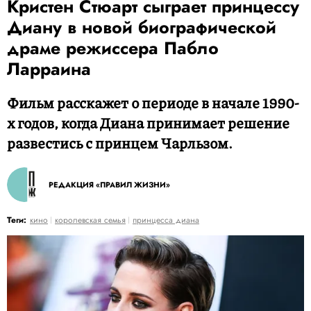
Кристен Стюарт сыграет принцессу
Диану в новой биографической
драме режиссера Пабло
Ларраина
Фильм расскажет о периоде в начале 1990-
х годов, когда Диана принимает решение
развестись с принцем Чарльзом.
РЕДАКЦИЯ «ПРАВИЛ ЖИЗНИ»
Теги:
кино
королевская семья
принцесса диана