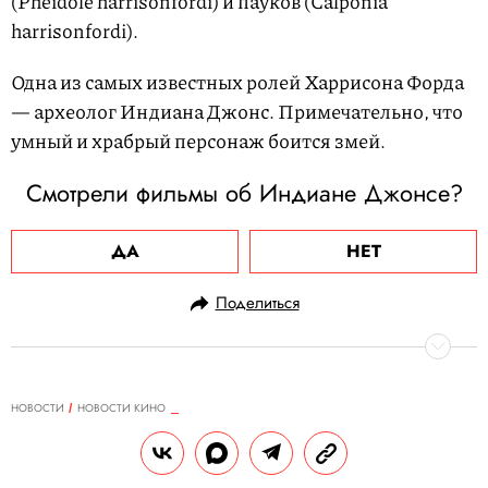
(Pheidole harrisonfordi) и пауков (Calponia
harrisonfordi).
Одна из самых известных ролей Харрисона Форда
— археолог Индиана Джонс. Примечательно, что
умный и храбрый персонаж боится змей.
Смотрели фильмы об Индиане Джонсе?
ДА
НЕТ
Поделиться
НОВОСТИ
НОВОСТИ КИНО
17.08.2023, 10:48
Дети Леонарда Бернстайна