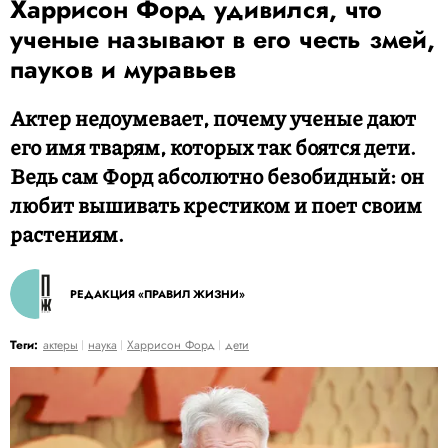
Харрисон Форд удивился, что
ученые называют в его честь змей,
пауков и муравьев
Актер недоумевает, почему ученые дают
его имя тварям, которых так боятся дети.
Ведь сам Форд абсолютно безобидный: он
любит вышивать крестиком и поет своим
растениям.
РЕДАКЦИЯ «ПРАВИЛ ЖИЗНИ»
Теги:
актеры
наука
Харрисон Форд
дети