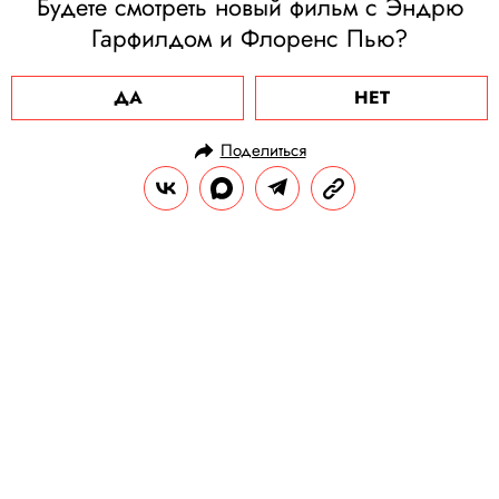
Будете смотреть новый фильм с Эндрю
Гарфилдом и Флоренс Пью?
ДА
НЕТ
Поделиться
НОВОСТИ
НОВОСТИ КИНО
17.10.2024, 14:51
Сидни Суини поделилась
фотографиями со съемок байопика
о боксерше Кристи Мартин. Для
роли спортсменки актриса
набрала приличную мышечную
массу