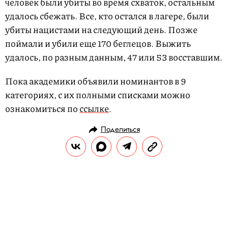
человек были убиты во время схваток, остальным
удалось сбежать. Все, кто остался в лагере, были
убиты нацистами на следующий день. Позже
поймали и убили еще 170 беглецов. Выжить
удалось, по разным данным, 47 или 53 восставшим.
Пока академики объявили номинантов в 9
категориях, с их полными списками можно
ознакомиться по
ссылке
.
Поделиться
НОВОСТИ
НОВОСТИ КИНО
13.12.2018, 13:07
Стали известны номинанты на
премию Гильдии киноактеров