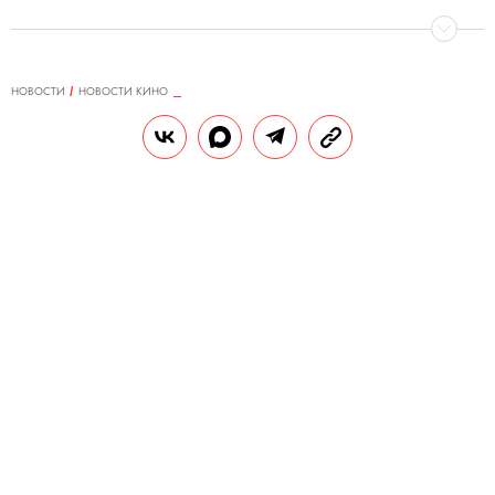
НОВОСТИ
НОВОСТИ КИНО
18.01.2020, 15:03
Disney переименует киностудию
20th Century Fox. Из названия
уберут одно слово
Новое название впервые появится в титрах
фильма «Зов предков» с Харрисоном
Фордом, премьера которого
запланирована на февраль.
РЕДАКЦИЯ «ПРАВИЛ ЖИЗНИ»
Теги:
кино
бизнес
дисней