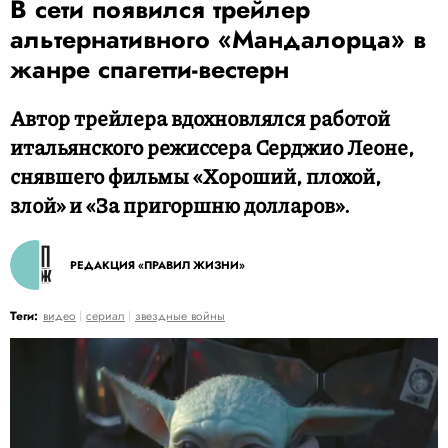
В сети появился трейлер
альтернативного «Мандалорца» в
жанре спагетти-вестерн
Автор трейлера вдохновлялся работой
итальянского режиссера Серджио Леоне,
снявшего фильмы «Хороший, плохой,
злой» и «За пригоршню долларов».
РЕДАКЦИЯ «ПРАВИЛ ЖИЗНИ»
Теги:
видео
сериал
звездные войны