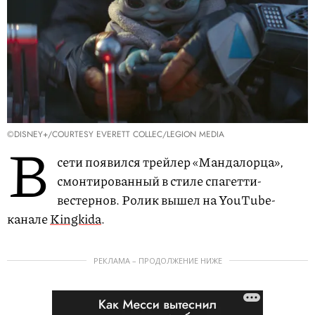
©DISNEY+/COURTESY EVERETT COLLEC/LEGION MEDIA
В
сети появился трейлер «Мандалорца»,
смонтированный в стиле спагетти-
вестернов. Ролик вышел на YouTube-
канале
Kingkida
.
РЕКЛАМА – ПРОДОЛЖЕНИЕ НИЖЕ