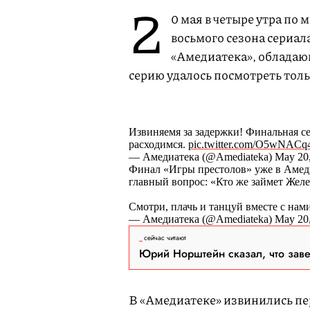
2
0 мая в четыре утра по
восьмого сезона сериала
«Амедиатека», обладаю
серию удалось посмотреть толь
Извиняемя за задержки! Финальная с
расходимся.
pic.twitter.com/O5wNACq
— Амедиатека (@Amediateka) May 20,
Финал «Игры престолов» уже в Амедиа
главный вопрос: «Кто же займет Жел
Смотри, плачь и танцуй вместе с нам
— Амедиатека (@Amediateka) May 20,
сейчас читают
Юрий Норштейн сказал, что зав
В «Амедиатеке» извинились пе