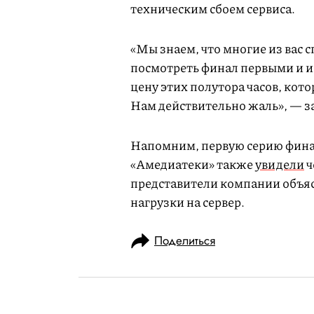
техническим сбоем сервиса.
«Мы знаем, что многие из вас 
посмотреть финал первыми и 
цену этих полутора часов, кот
Нам действительно жаль», — з
Напомним, первую серию финал
«Амедиатеки» также
увидели
ч
представители компании объяс
нагрузки на сервер.
Поделиться