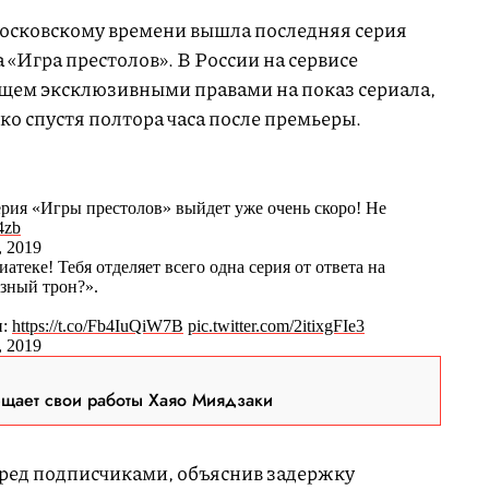
 московскому времени вышла последняя серия
 «Игра престолов». В России на сервисе
щем эксклюзивными правами на показ сериала,
ко спустя полтора часа после премьеры.
ерия «Игры престолов» выйдет уже очень скоро! Не
4zb
 2019
теке! Тебя отделяет всего одна серия от ответа на
езный трон?».
и:
https://t.co/Fb4IuQiW7B
pic.twitter.com/2itixgFIe3
 2019
ещает свои работы Хаяо Миядзаки
ред подписчиками, объяснив задержку