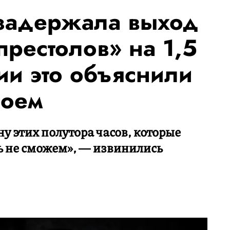
задержала выход
рестолов» на 1,5
ии это объяснили
боем
 этих полутора часов, которые
ь не сможем», ― извинились