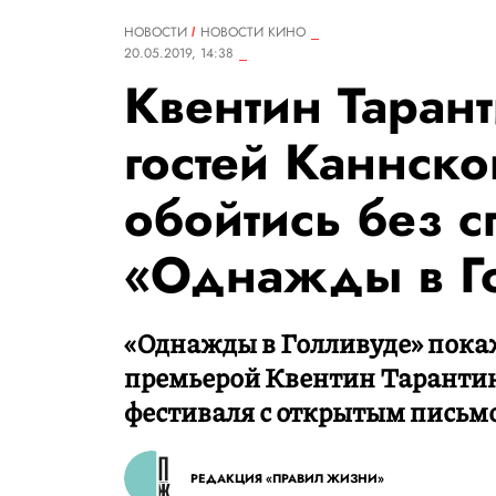
НОВОСТИ
НОВОСТИ КИНО
20.05.2019, 14:38
Квентин Таран
гостей Каннско
обойтись без 
«Однажды в Г
«Однажды в Голливуде» покаж
премьерой Квентин Тарантин
фестиваля с открытым письм
РЕДАКЦИЯ «ПРАВИЛ ЖИЗНИ»