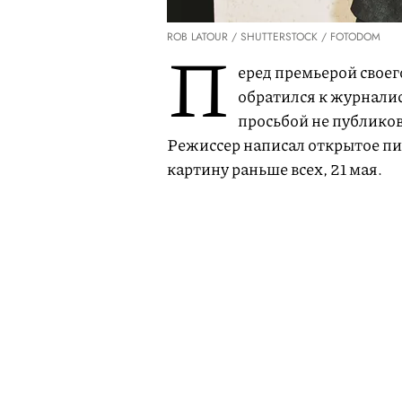
ROB LATOUR / SHUTTERSTOCK / FOTODOM
П
еред премьерой свое
обратился к журналис
просьбой не публиков
Режиссер написал открытое пи
картину раньше всех, 21 мая.
«Я люблю кино. Вы любите кин
открываешь для себя новую ист
"Однажды в Голливуде" аудито
чтобы создать нечто оригиналь
любых вещей, способных поме
фильм так же, как это удалось 