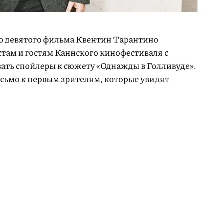
го девятого фильма Квентин Тарантино
там и гостям Каннского кинофестиваля с
ать спойлеры к сюжету «Однажды в Голливуде».
сьмо к первым зрителям, которые увидят
о. Кино — это приключение, когда ты впервые
орию. Я счастлив быть в Каннах и показать
рии фестиваля. Моя команда упорно работала,
ное, и моя единственная просьба — избегать
шать остальным зрителям прочувствовать
вам. Спасибо».