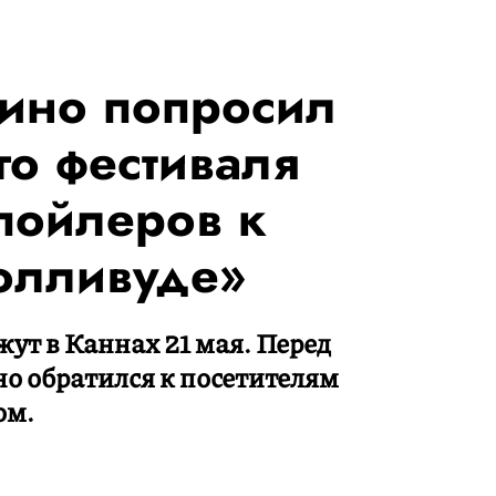
тино попросил
го фестиваля
спойлеров к
олливуде»
ут в Каннах 21 мая. Перед
о обратился к посетителям
ом.