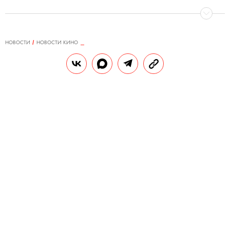
НОВОСТИ
НОВОСТИ КИНО
18.05.2023, 12:44
Двух экс-полицейских
приговорили к 5 и 11 годам
строгого режима за взятки при
съемках сериала «Чикатило»
Продюсер сериала дал взятки пятерым
сотрудникам МВД за перекрытие улиц для
съемок проекта.
РЕДАКЦИЯ «ПРАВИЛ ЖИЗНИ»
Теги:
сериалы
суд