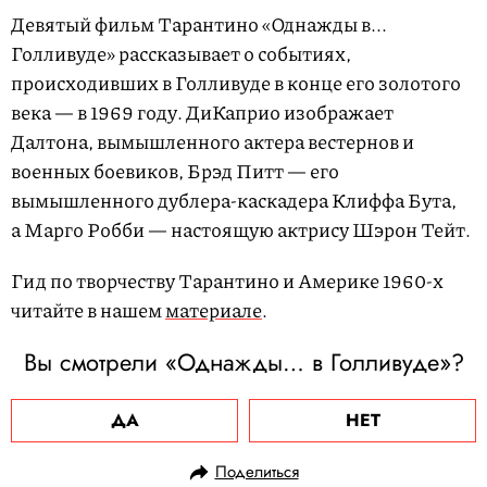
Девятый фильм Тарантино «Однажды в...
Голливуде» рассказывает о событиях,
происходивших в Голливуде в конце его золотого
века — в 1969 году. ДиКаприо изображает
Далтона, вымышленного актера вестернов и
военных боевиков, Брэд Питт — его
вымышленного дублера-каскадера Клиффа Бута,
а Марго Робби — настоящую актрису Шэрон Тейт.
Гид по творчеству Тарантино и Америке 1960-х
читайте в нашем
материале
.
Вы смотрели «Однажды… в Голливуде»?
ДА
НЕТ
Поделиться