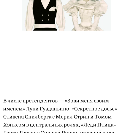
В числе претендентов — «Зови меня своим
именем» Луки Гуаданьино, «Секретное досье»
Стивена Спилберга с Мерил Стрип и Томом
Хэнксом в центральных ролях, «Леди Птица»
Греты Гервиг с Сиршей Ронан в главной роли,