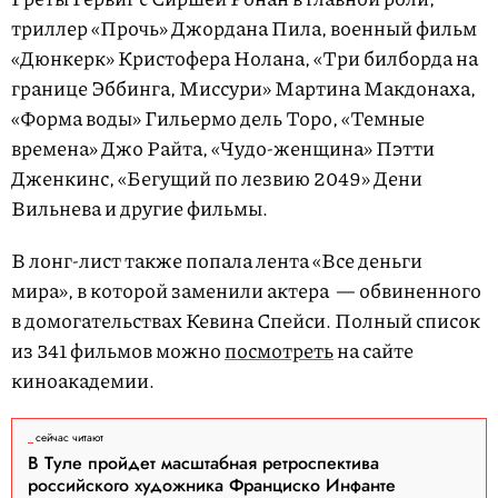
триллер «Прочь» Джордана Пила, военный фильм
«Дюнкерк» Кристофера Нолана, «Три билборда на
границе Эббинга, Миссури» Мартина Макдонаха,
«Форма воды» Гильермо дель Торо, «Темные
времена» Джо Райта, «Чудо-женщина» Пэтти
Дженкинс, «Бегущий по лезвию 2049» Дени
Вильнева и другие фильмы.
В лонг-лист также попала лента «Все деньги
мира», в которой заменили актера — обвиненного
в домогательствах Кевина Спейси. Полный список
из 341 фильмов можно
посмотреть
на сайте
киноакадемии.
сейчас читают
В Туле пройдет масштабная ретроспектива
российского художника Франциско Инфанте