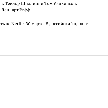
он, Тейлор Шиллинг и Том Уилкинсон.
 Леннарт Рафф.
ь на Netflix 30 марта. В российский прокат
грает роль
тца в байопике о