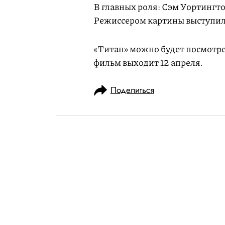
В главных роля: Сэм Уортингт
Режиссером картины выступил
«Титан» можно будет посмотрет
фильм выходит 12 апреля.
Поделиться
НОВОСТИ
НОВОСТИ КИНО
20.03.2018, 20:13
Шайа Лабаф сы
собственного о