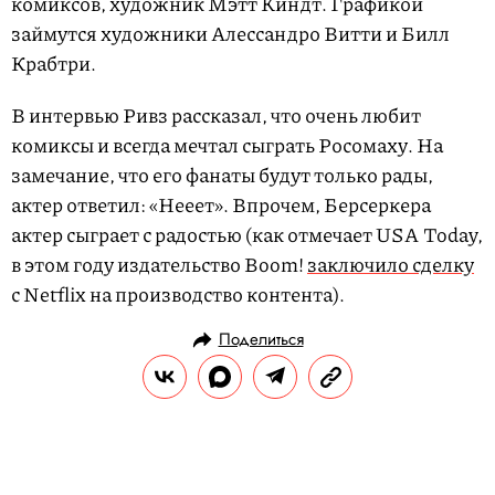
комиксов, художник Мэтт Киндт. Графикой
займутся художники Алессандро Витти и Билл
Крабтри.
В интервью Ривз рассказал, что очень любит
комиксы и всегда мечтал сыграть Росомаху. На
замечание, что его фанаты будут только рады,
актер ответил: «Нееет». Впрочем, Берсеркера
актер сыграет с радостью (как отмечает USA Today,
в этом году издательство Boom!
заключило сделку
с Netflix на производство контента).
Поделиться
НОВОСТИ
НОВОСТИ КИНО
20.07.2020, 18:52
ОБНОВЛЕНО
15.02.2026, 07:03