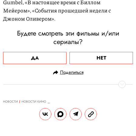
Gumbel, «В настоящее время с Биллом
Мейером», «События прошедшей недели с
Джоном Оливером».
Будете смотреть эти фильмы и/или
сериалы?
ДА
НЕТ
Поделиться
НОВОСТИ
НОВОСТИ КИНО
21.02.2021, 11:59
ОБНОВЛЕНО
15.02.2026, 03:04
В Сети завирусилась
альтернативная концовка
«Титаника». Многие увидели ее